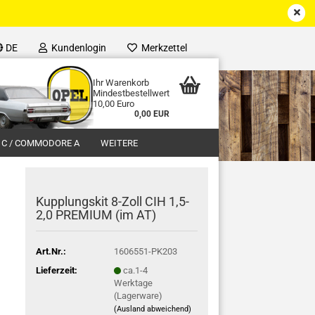
DE
Kundenlogin
Merkzettel
Ihr Warenkorb
Mindestbestellwert
10,00 Euro
0,00 EUR
 C / COMMODORE A
WEITERE
Kupplungskit 8-Zoll CIH 1,5-
2,0 PREMIUM (im AT)
Art.Nr.:
1606551-PK203
Lieferzeit:
ca.1-4
Werktage
(Lagerware)
(Ausland abweichend)