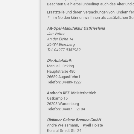
Beachten Sie hierbei unbedingt auch das Alter und 
Ersatzteile und deren Verpackungen von Kindern fer
*= im Norden können wir Ihnen als zusätzlichen Se
Alt-Opel-Manufaktur Ostfriesland
Jan Vetter
An der Eiche 14
26784 Blomberg
Tel: 04977-9387989
Die Autofabrik
Manuel Lücking
Hauptstraße 480
26689 Augustfehn I
Telefon: 04489-1227
Andree's KFZ-Meisterbetrieb
Ostkamp 15
26203 Wardenburg
Telefon: 04407 – 2184
Oldtimer Galerie Bremen GmbH
André Weissmann, + Kyell Holste
Konsul-Smidt-Str. 24