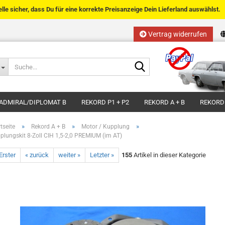
telle sicher, dass Du für eine korrekte Preisanzeige Dein Lieferland auswählst.
Vertrag widerrufen
Sprache auswählen
Suche...
E-Mail
Lieferland
ADMIRAL/DIPLOMAT B
REKORD P1 + P2
REKORD A + B
REKORD
Passwort
»
»
»
tseite
Rekord A + B
Motor / Kupplung
plungskit 8-Zoll CIH 1,5-2,0 PREMIUM (im AT)
Erster
« zurück
weiter »
Letzter »
155
Artikel in dieser Kategorie
Kundenkonto anlegen
Passwort vergessen?