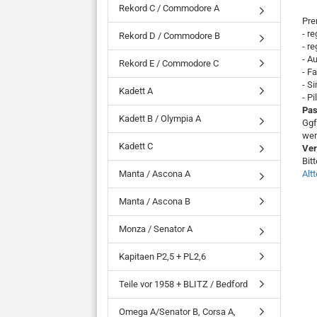
Rekord C / Commodore A
Pre
- r
Rekord D / Commodore B
- r
- A
Rekord E / Commodore C
- F
- S
Kadett A
- P
Pas
Kadett B / Olympia A
Ggf
wen
Kadett C
Ver
Bit
Manta / Ascona A
Alt
Manta / Ascona B
Monza / Senator A
Kapitaen P2,5 + PL2,6
Teile vor 1958 + BLITZ / Bedford
Omega A/Senator B, Corsa A,