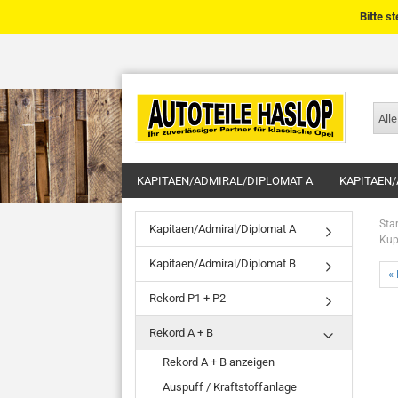
Bitte s
Alle
KAPITAEN/ADMIRAL/DIPLOMAT A
KAPITAEN/
Star
Kapitaen/Admiral/Diplomat A
Kup
Kapitaen/Admiral/Diplomat B
« 
Rekord P1 + P2
Rekord A + B
Rekord A + B anzeigen
Auspuff / Kraftstoffanlage