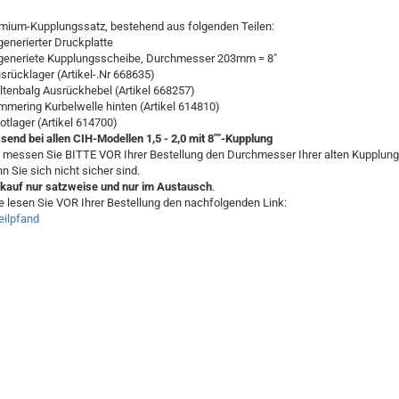
mium-Kupplungssatz, bestehend aus folgenden Teilen:
egenerierter Druckplatte
egeneriete Kupplungsscheibe, Durchmesser 203mm = 8"
usrücklager (Artikel-.Nr 668635)
altenbalg Ausrückhebel (Artikel 668257)
immering Kurbelwelle hinten (Artikel 614810)
ilotlager (Artikel 614700)
send bei allen CIH-Modellen 1,5 - 2,0 mit 8""-Kupplung
 messen Sie BITTE VOR Ihrer Bestellung den Durchmesser Ihrer alten Kupplung
n Sie sich nicht sicher sind.
kauf nur satzweise und nur im Austausch
.
te lesen Sie VOR Ihrer Bestellung den nachfolgenden Link:
teilpfand