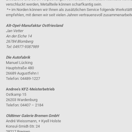
verschluckt werden, Metallteile können scharfkantig sein.
*= im Norden können wir Ihnen als zusätzlichen Service folgende Werkstät
empfehlen, mit denen wir seit vielen Jahren vertrauensvoll zusammenarbeit
Alt-Opel-Manufaktur Ostfriesland
Jan Vetter
An der Eiche 14
26784 Blomberg
Tel: 04977-9387989
Die Autofabrik
Manuel Lücking
Hauptstraße 480
26689 Augustfehn I
Telefon: 04489-1227
Andree's KFZ-Meisterbetrieb
Ostkamp 15
26203 Wardenburg
Telefon: 04407 – 2184
Oldtimer Galerie Bremen GmbH
André Weissmann, + Kyell Holste
Konsul-Smidt-Str. 24
28217 Bremen