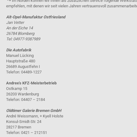
*= im Norden können wir Ihnen als zusätzlichen Service folgende Werkstät
empfehlen, mit denen wir seit vielen Jahren vertrauensvoll zusammenarbeit
Alt-Opel-Manufaktur Ostfriesland
Jan Vetter
An der Eiche 14
26784 Blomberg
Tel: 04977-9387989
Die Autofabrik
Manuel Lücking
Hauptstraße 480
26689 Augustfehn I
Telefon: 04489-1227
Andree's KFZ-Meisterbetrieb
Ostkamp 15
26203 Wardenburg
Telefon: 04407 – 2184
Oldtimer Galerie Bremen GmbH
André Weissmann, + Kyell Holste
Konsul-Smidt-Str. 24
28217 Bremen
Telefon: 0421 – 212151