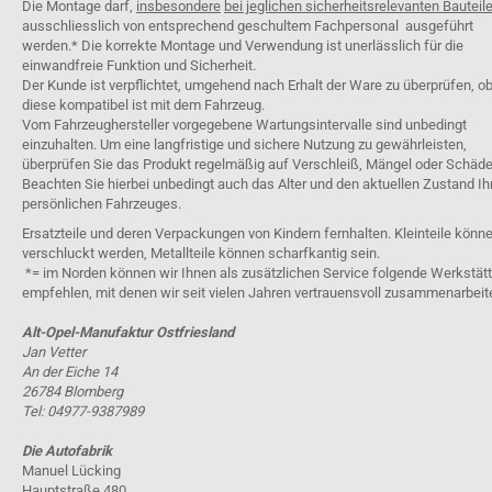
Die Montage darf,
insbesondere
bei jeglichen sicherheitsrelevanten Bauteil
ausschliesslich von entsprechend geschultem Fachpersonal ausgeführt
werden.* Die korrekte Montage und Verwendung ist unerlässlich für die
einwandfreie Funktion und Sicherheit.
Der Kunde ist verpflichtet, umgehend nach Erhalt der Ware zu überprüfen, o
diese kompatibel ist mit dem Fahrzeug.
Vom Fahrzeughersteller vorgegebene Wartungsintervalle sind unbedingt
einzuhalten. Um eine langfristige und sichere Nutzung zu gewährleisten,
überprüfen Sie das Produkt regelmäßig auf Verschleiß, Mängel oder Schäde
Beachten Sie hierbei unbedingt auch das Alter und den aktuellen Zustand Ih
persönlichen Fahrzeuges.
Ersatzteile und deren Verpackungen von Kindern fernhalten. Kleinteile könn
verschluckt werden, Metallteile können scharfkantig sein.
*= im Norden können wir Ihnen als zusätzlichen Service folgende Werkstät
empfehlen, mit denen wir seit vielen Jahren vertrauensvoll zusammenarbeit
Alt-Opel-Manufaktur Ostfriesland
Jan Vetter
An der Eiche 14
26784 Blomberg
Tel: 04977-9387989
Die Autofabrik
Manuel Lücking
Hauptstraße 480