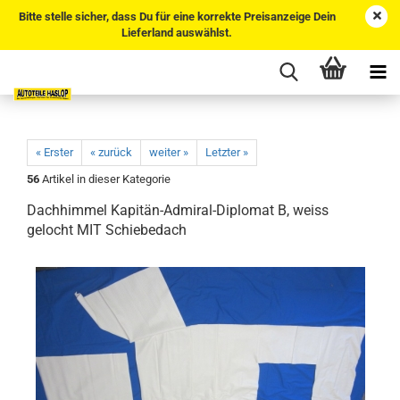
Bitte stelle sicher, dass Du für eine korrekte Preisanzeige Dein
Lieferland auswählst.
« Erster
« zurück
weiter »
Letzter »
56
Artikel in dieser Kategorie
Dachhimmel Kapitän-Admiral-Diplomat B, weiss
gelocht MIT Schiebedach