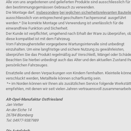
Alle von uns angebotenen und gelieferten Produkte sind ausschliesslich für
den bestimmungsgemässen Gebrauch zu verwenden.
Die Montage darf,
insbesondere
bei jeglichen sicherheitsrelevanten Bauteil
ausschliesslich von entsprechend geschultem Fachpersonal ausgeführt
werden.* Die korrekte Montage und Verwendung ist unerlässlich für die
einwandfreie Funktion und Sicherheit.
Der Kunde ist verpflichtet, umgehend nach Erhalt der Ware zu überprüfen, o
diese kompatibel ist mit dem Fahrzeug.
Vom Fahrzeughersteller vorgegebene Wartungsintervalle sind unbedingt
einzuhalten. Um eine langfristige und sichere Nutzung zu gewährleisten,
überprüfen Sie das Produkt regelmäßig auf Verschleiß, Mängel oder Schäde
Beachten Sie hierbei unbedingt auch das Alter und den aktuellen Zustand Ih
persönlichen Fahrzeuges.
Ersatzteile und deren Verpackungen von Kindern fernhalten. Kleinteile könn
verschluckt werden, Metallteile können scharfkantig sein.
*= im Norden können wir Ihnen als zusätzlichen Service folgende Werkstät
empfehlen, mit denen wir seit vielen Jahren vertrauensvoll zusammenarbeit
Alt-Opel-Manufaktur Ostfriesland
Jan Vetter
An der Eiche 14
26784 Blomberg
Tel: 04977-9387989
Die Autofabrik