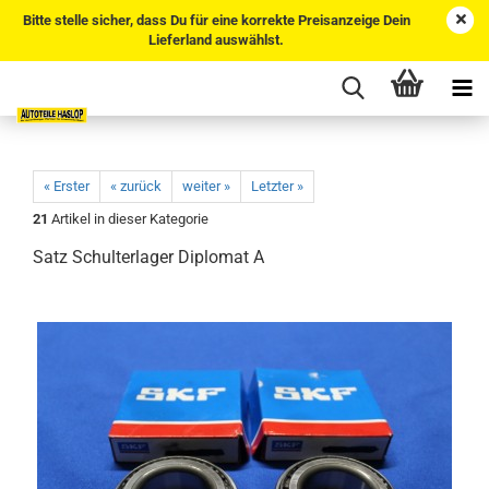
Bitte stelle sicher, dass Du für eine korrekte Preisanzeige Dein
Lieferland auswählst.
« Erster
« zurück
weiter »
Letzter »
21
Artikel in dieser Kategorie
Satz Schulterlager Diplomat A