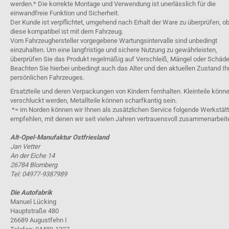
werden.* Die korrekte Montage und Verwendung ist unerlässlich für die
einwandfreie Funktion und Sicherheit.
Der Kunde ist verpflichtet, umgehend nach Erhalt der Ware zu überprüfen, o
diese kompatibel ist mit dem Fahrzeug.
Vom Fahrzeughersteller vorgegebene Wartungsintervalle sind unbedingt
einzuhalten. Um eine langfristige und sichere Nutzung zu gewährleisten,
überprüfen Sie das Produkt regelmäßig auf Verschleiß, Mängel oder Schäde
Beachten Sie hierbei unbedingt auch das Alter und den aktuellen Zustand Ih
persönlichen Fahrzeuges.
Ersatzteile und deren Verpackungen von Kindern fernhalten. Kleinteile könn
verschluckt werden, Metallteile können scharfkantig sein.
*= im Norden können wir Ihnen als zusätzlichen Service folgende Werkstät
empfehlen, mit denen wir seit vielen Jahren vertrauensvoll zusammenarbeit
Alt-Opel-Manufaktur Ostfriesland
Jan Vetter
An der Eiche 14
26784 Blomberg
Tel: 04977-9387989
Die Autofabrik
Manuel Lücking
Hauptstraße 480
26689 Augustfehn I