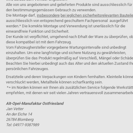
Alle von uns angebotenen und gelieferten Produkte sind ausschliesslich für
den bestimmungsgemässen Gebrauch zu verwenden.
Die Montage darf,
insbesondere
bei jeglichen sicherheitsrelevanten Bauteil
ausschliesslich von entsprechend geschultem Fachpersonal ausgeführt
werden.* Die korrekte Montage und Verwendung ist unerlässlich für die
einwandfreie Funktion und Sicherheit.
Der Kunde ist verpflichtet, umgehend nach Erhalt der Ware zu überprüfen, o
diese kompatibel ist mit dem Fahrzeug.
Vom Fahrzeughersteller vorgegebene Wartungsintervalle sind unbedingt
einzuhalten. Um eine langfristige und sichere Nutzung zu gewährleisten,
überprüfen Sie das Produkt regelmäßig auf Verschleiß, Mängel oder Schäde
Beachten Sie hierbei unbedingt auch das Alter und den aktuellen Zustand Ih
persönlichen Fahrzeuges.
Ersatzteile und deren Verpackungen von Kindern fernhalten. Kleinteile könn
verschluckt werden, Metallteile können scharfkantig sein.
*= im Norden können wir Ihnen als zusätzlichen Service folgende Werkstät
empfehlen, mit denen wir seit vielen Jahren vertrauensvoll zusammenarbeit
Alt-Opel-Manufaktur Ostfriesland
Jan Vetter
An der Eiche 14
26784 Blomberg
Tel: 04977-9387989