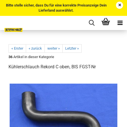
Bitte stelle sicher, dass Du für eine korrekte Preisanzeige Dein
Lieferland auswählst.
« Erster
« zurück
weiter »
Letzter »
36
Artikel in dieser Kategorie
Kühlerschlauch Rekord C oben, BIS FGST-Nr