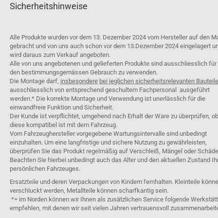
Sicherheitshinweise
Alle Produkte wurden vor dem 13. Dezember 2024 vom Hersteller auf den M
gebracht und von uns auch schon vor dem 13.Dezember 2024 eingelagert u
wird daraus zum Verkauf angeboten.
Alle von uns angebotenen und gelieferten Produkte sind ausschliesslich für
den bestimmungsgemässen Gebrauch zu verwenden.
Die Montage darf,
insbesondere
bei jeglichen sicherheitsrelevanten Bauteil
ausschliesslich von entsprechend geschultem Fachpersonal ausgeführt
werden.* Die korrekte Montage und Verwendung ist unerlässlich für die
einwandfreie Funktion und Sicherheit.
Der Kunde ist verpflichtet, umgehend nach Erhalt der Ware zu überprüfen, o
diese kompatibel ist mit dem Fahrzeug.
Vom Fahrzeughersteller vorgegebene Wartungsintervalle sind unbedingt
einzuhalten. Um eine langfristige und sichere Nutzung zu gewährleisten,
überprüfen Sie das Produkt regelmäßig auf Verschleiß, Mängel oder Schäde
Beachten Sie hierbei unbedingt auch das Alter und den aktuellen Zustand Ih
persönlichen Fahrzeuges.
Ersatzteile und deren Verpackungen von Kindern fernhalten. Kleinteile könn
verschluckt werden, Metallteile können scharfkantig sein.
*= im Norden können wir Ihnen als zusätzlichen Service folgende Werkstät
empfehlen, mit denen wir seit vielen Jahren vertrauensvoll zusammenarbeit