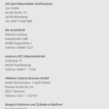
Alt-Opel-Manufaktur Ostfriesland
Jan Vetter
An der Eiche 14
26784 Blomberg
Tel: 04977-9387989
Die Autofabrik
Manuel Lücking
Hauptstraße 480
26689 Augustfehn I
Telefon: 04489-1227
Andree's KFZ-Meisterbetrieb
Ostkamp 15
26203 Wardenburg
Telefon: 04407 – 2184
Oldtimer Galerie Bremen GmbH
André Weissmann, + Kyell Holste
Konsul-Smidt-Str. 24
28217 Bremen
Telefon: 0421 – 212151
Bengsch Motoren und Zylinderschleiferei
Ingo Koschinski