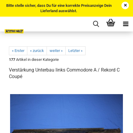
Bitte stelle sicher, dass Du für eine korrekte Preisanzeige Dein
Lieferland auswählst.
« Erster
« zurück
weiter »
Letzter »
177
Artikel in dieser Kategorie
Verstärkung Unterbau links Commodore A / Rekord C
Coupé