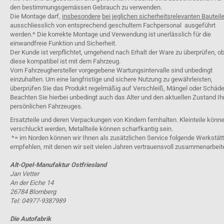
den bestimmungsgemässen Gebrauch zu verwenden.
Die Montage darf,
insbesondere
bei jeglichen sicherheitsrelevanten Bauteil
ausschliesslich von entsprechend geschultem Fachpersonal ausgeführt
werden.* Die korrekte Montage und Verwendung ist unerlässlich für die
einwandfreie Funktion und Sicherheit.
Der Kunde ist verpflichtet, umgehend nach Erhalt der Ware zu überprüfen, o
diese kompatibel ist mit dem Fahrzeug.
Vom Fahrzeughersteller vorgegebene Wartungsintervalle sind unbedingt
einzuhalten. Um eine langfristige und sichere Nutzung zu gewährleisten,
überprüfen Sie das Produkt regelmäßig auf Verschleiß, Mängel oder Schäde
Beachten Sie hierbei unbedingt auch das Alter und den aktuellen Zustand Ih
persönlichen Fahrzeuges.
Ersatzteile und deren Verpackungen von Kindern fernhalten. Kleinteile könn
verschluckt werden, Metallteile können scharfkantig sein.
*= im Norden können wir Ihnen als zusätzlichen Service folgende Werkstät
empfehlen, mit denen wir seit vielen Jahren vertrauensvoll zusammenarbeit
Alt-Opel-Manufaktur Ostfriesland
Jan Vetter
An der Eiche 14
26784 Blomberg
Tel: 04977-9387989
Die Autofabrik