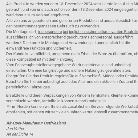
Alle Produkte wurden vor dem 13. Dezember 2024 vom Hersteller auf den M
gebracht und von uns auch schon vor dem 13.Dezember 2024 eingelagert u
wird daraus zum Verkauf angeboten.
Alle von uns angebotenen und gelieferten Produkte sind ausschliesslich für
den bestimmungsgemässen Gebrauch zu verwenden.
Die Montage darf,
insbesondere
bei jeglichen sicherheitsrelevanten Bauteil
ausschliesslich von entsprechend geschultem Fachpersonal ausgeführt
werden.* Die korrekte Montage und Verwendung ist unerlässlich für die
einwandfreie Funktion und Sicherheit.
Der Kunde ist verpflichtet, umgehend nach Erhalt der Ware zu überprüfen, o
diese kompatibel ist mit dem Fahrzeug.
Vom Fahrzeughersteller vorgegebene Wartungsintervalle sind unbedingt
einzuhalten. Um eine langfristige und sichere Nutzung zu gewährleisten,
überprüfen Sie das Produkt regelmäßig auf Verschleiß, Mängel oder Schäde
Beachten Sie hierbei unbedingt auch das Alter und den aktuellen Zustand Ih
persönlichen Fahrzeuges.
Ersatzteile und deren Verpackungen von Kindern fernhalten. Kleinteile könn
verschluckt werden, Metallteile können scharfkantig sein.
*= im Norden können wir Ihnen als zusätzlichen Service folgende Werkstät
empfehlen, mit denen wir seit vielen Jahren vertrauensvoll zusammenarbeit
Alt-Opel-Manufaktur Ostfriesland
Jan Vetter
An der Eiche 14