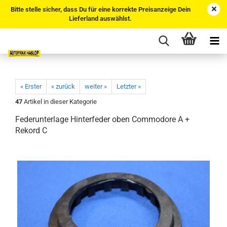
Bitte stelle sicher, dass Du für eine korrekte Preisanzeige Dein
Lieferland auswählst.
« Erster
« zurück
weiter »
Letzter »
47
Artikel in dieser Kategorie
Federunterlage Hinterfeder oben Commodore A +
Rekord C