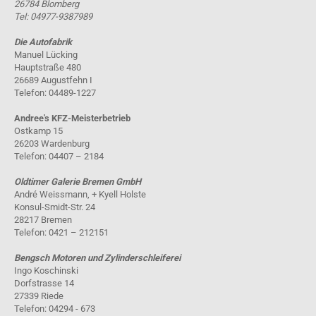
26784 Blomberg
Tel: 04977-9387989
Die Autofabrik
Manuel Lücking
Hauptstraße 480
26689 Augustfehn I
Telefon: 04489-1227
Andree's KFZ-Meisterbetrieb
Ostkamp 15
26203 Wardenburg
Telefon: 04407 – 2184
Oldtimer Galerie Bremen GmbH
André Weissmann, + Kyell Holste
Konsul-Smidt-Str. 24
28217 Bremen
Telefon: 0421 – 212151
Bengsch Motoren und Zylinderschleiferei
Ingo Koschinski
Dorfstrasse 14
27339 Riede
Telefon: 04294 - 673