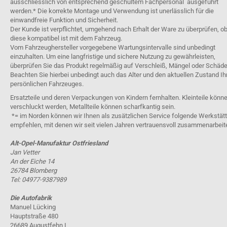
ausschliesslich von entsprechend geschultem Fachpersonal ausgeführt
werden.* Die korrekte Montage und Verwendung ist unerlässlich für die
einwandfreie Funktion und Sicherheit.
Der Kunde ist verpflichtet, umgehend nach Erhalt der Ware zu überprüfen, o
diese kompatibel ist mit dem Fahrzeug.
Vom Fahrzeughersteller vorgegebene Wartungsintervalle sind unbedingt
einzuhalten. Um eine langfristige und sichere Nutzung zu gewährleisten,
überprüfen Sie das Produkt regelmäßig auf Verschleiß, Mängel oder Schäde
Beachten Sie hierbei unbedingt auch das Alter und den aktuellen Zustand Ih
persönlichen Fahrzeuges.
Ersatzteile und deren Verpackungen von Kindern fernhalten. Kleinteile könn
verschluckt werden, Metallteile können scharfkantig sein.
*= im Norden können wir Ihnen als zusätzlichen Service folgende Werkstät
empfehlen, mit denen wir seit vielen Jahren vertrauensvoll zusammenarbeit
Alt-Opel-Manufaktur Ostfriesland
Jan Vetter
An der Eiche 14
26784 Blomberg
Tel: 04977-9387989
Die Autofabrik
Manuel Lücking
Hauptstraße 480
26689 Augustfehn I