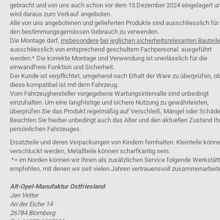
gebracht und von uns auch schon vor dem 13.Dezember 2024 eingelagert u
wird daraus zum Verkauf angeboten.
Alle von uns angebotenen und gelieferten Produkte sind ausschliesslich für
den bestimmungsgemässen Gebrauch zu verwenden.
Die Montage darf,
insbesondere
bei jeglichen sicherheitsrelevanten Bauteil
ausschliesslich von entsprechend geschultem Fachpersonal ausgeführt
werden.* Die korrekte Montage und Verwendung ist unerlässlich für die
einwandfreie Funktion und Sicherheit.
Der Kunde ist verpflichtet, umgehend nach Erhalt der Ware zu überprüfen, o
diese kompatibel ist mit dem Fahrzeug.
Vom Fahrzeughersteller vorgegebene Wartungsintervalle sind unbedingt
einzuhalten. Um eine langfristige und sichere Nutzung zu gewährleisten,
überprüfen Sie das Produkt regelmäßig auf Verschleiß, Mängel oder Schäde
Beachten Sie hierbei unbedingt auch das Alter und den aktuellen Zustand Ih
persönlichen Fahrzeuges.
Ersatzteile und deren Verpackungen von Kindern fernhalten. Kleinteile könn
verschluckt werden, Metallteile können scharfkantig sein.
*= im Norden können wir Ihnen als zusätzlichen Service folgende Werkstät
empfehlen, mit denen wir seit vielen Jahren vertrauensvoll zusammenarbeit
Alt-Opel-Manufaktur Ostfriesland
Jan Vetter
An der Eiche 14
26784 Blomberg