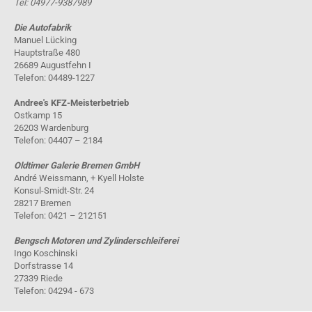
Tel: 04977-9387989
Die Autofabrik
Manuel Lücking
Hauptstraße 480
26689 Augustfehn I
Telefon: 04489-1227
Andree's KFZ-Meisterbetrieb
Ostkamp 15
26203 Wardenburg
Telefon: 04407 – 2184
Oldtimer Galerie Bremen GmbH
André Weissmann, + Kyell Holste
Konsul-Smidt-Str. 24
28217 Bremen
Telefon: 0421 – 212151
Bengsch Motoren und Zylinderschleiferei
Ingo Koschinski
Dorfstrasse 14
27339 Riede
Telefon: 04294 - 673