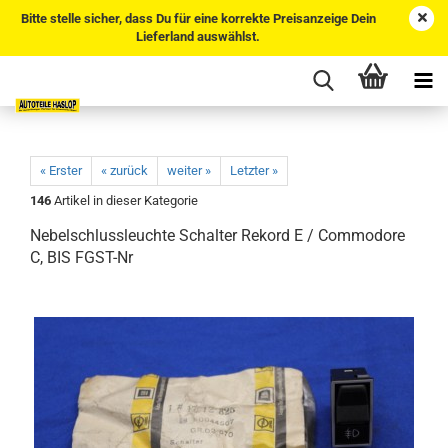
Bitte stelle sicher, dass Du für eine korrekte Preisanzeige Dein
Lieferland auswählst.
« Erster
« zurück
weiter »
Letzter »
146
Artikel in dieser Kategorie
Nebelschlussleuchte Schalter Rekord E / Commodore
C, BIS FGST-Nr