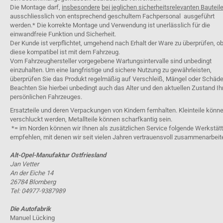
Die Montage darf,
insbesondere
bei jeglichen sicherheitsrelevanten Bauteil
ausschliesslich von entsprechend geschultem Fachpersonal ausgeführt
werden.* Die korrekte Montage und Verwendung ist unerlässlich für die
einwandfreie Funktion und Sicherheit.
Der Kunde ist verpflichtet, umgehend nach Erhalt der Ware zu überprüfen, o
diese kompatibel ist mit dem Fahrzeug.
Vom Fahrzeughersteller vorgegebene Wartungsintervalle sind unbedingt
einzuhalten. Um eine langfristige und sichere Nutzung zu gewährleisten,
überprüfen Sie das Produkt regelmäßig auf Verschleiß, Mängel oder Schäde
Beachten Sie hierbei unbedingt auch das Alter und den aktuellen Zustand Ih
persönlichen Fahrzeuges.
Ersatzteile und deren Verpackungen von Kindern fernhalten. Kleinteile könn
verschluckt werden, Metallteile können scharfkantig sein.
*= im Norden können wir Ihnen als zusätzlichen Service folgende Werkstät
empfehlen, mit denen wir seit vielen Jahren vertrauensvoll zusammenarbeit
Alt-Opel-Manufaktur Ostfriesland
Jan Vetter
An der Eiche 14
26784 Blomberg
Tel: 04977-9387989
Die Autofabrik
Manuel Lücking