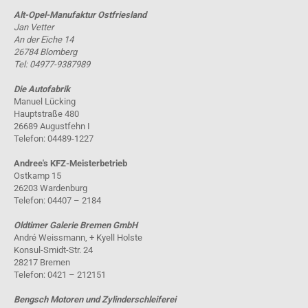
Alt-Opel-Manufaktur Ostfriesland
Jan Vetter
An der Eiche 14
26784 Blomberg
Tel: 04977-9387989
Die Autofabrik
Manuel Lücking
Hauptstraße 480
26689 Augustfehn I
Telefon: 04489-1227
Andree's KFZ-Meisterbetrieb
Ostkamp 15
26203 Wardenburg
Telefon: 04407 – 2184
Oldtimer Galerie Bremen GmbH
André Weissmann, + Kyell Holste
Konsul-Smidt-Str. 24
28217 Bremen
Telefon: 0421 – 212151
Bengsch Motoren und Zylinderschleiferei