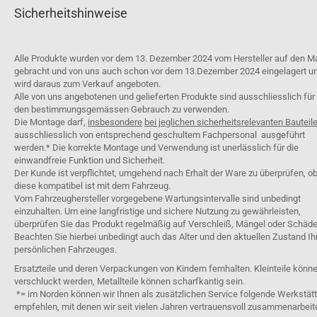
Sicherheitshinweise
Alle Produkte wurden vor dem 13. Dezember 2024 vom Hersteller auf den M
gebracht und von uns auch schon vor dem 13.Dezember 2024 eingelagert u
wird daraus zum Verkauf angeboten.
Alle von uns angebotenen und gelieferten Produkte sind ausschliesslich für
den bestimmungsgemässen Gebrauch zu verwenden.
Die Montage darf,
insbesondere
bei jeglichen sicherheitsrelevanten Bauteil
ausschliesslich von entsprechend geschultem Fachpersonal ausgeführt
werden.* Die korrekte Montage und Verwendung ist unerlässlich für die
einwandfreie Funktion und Sicherheit.
Der Kunde ist verpflichtet, umgehend nach Erhalt der Ware zu überprüfen, o
diese kompatibel ist mit dem Fahrzeug.
Vom Fahrzeughersteller vorgegebene Wartungsintervalle sind unbedingt
einzuhalten. Um eine langfristige und sichere Nutzung zu gewährleisten,
überprüfen Sie das Produkt regelmäßig auf Verschleiß, Mängel oder Schäde
Beachten Sie hierbei unbedingt auch das Alter und den aktuellen Zustand Ih
persönlichen Fahrzeuges.
Ersatzteile und deren Verpackungen von Kindern fernhalten. Kleinteile könn
verschluckt werden, Metallteile können scharfkantig sein.
*= im Norden können wir Ihnen als zusätzlichen Service folgende Werkstät
empfehlen, mit denen wir seit vielen Jahren vertrauensvoll zusammenarbeit