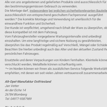
Alle von uns angebotenen und gelieferten Produkte sind ausschliesslich für
den bestimmungsgemässen Gebrauch zu verwenden.
Die Montage darf,
insbesondere
bei jeglichen sicherheitsrelevanten Bauteil
ausschliesslich von entsprechend geschultem Fachpersonal ausgeführt
werden.* Die korrekte Montage und Verwendung ist unerlässlich für die
einwandfreie Funktion und Sicherheit.
Der Kunde ist verpflichtet, umgehend nach Erhalt der Ware zu überprüfen, o
diese kompatibel ist mit dem Fahrzeug.
Vom Fahrzeughersteller vorgegebene Wartungsintervalle sind unbedingt
einzuhalten. Um eine langfristige und sichere Nutzung zu gewährleisten,
überprüfen Sie das Produkt regelmäßig auf Verschleiß, Mängel oder Schäde
Beachten Sie hierbei unbedingt auch das Alter und den aktuellen Zustand Ih
persönlichen Fahrzeuges.
Ersatzteile und deren Verpackungen von Kindern fernhalten. Kleinteile könn
verschluckt werden, Metallteile können scharfkantig sein.
*= im Norden können wir Ihnen als zusätzlichen Service folgende Werkstät
empfehlen, mit denen wir seit vielen Jahren vertrauensvoll zusammenarbeit
Alt-Opel-Manufaktur Ostfriesland
Jan Vetter
An der Eiche 14
26784 Blomberg
Tel: 04977-9387989