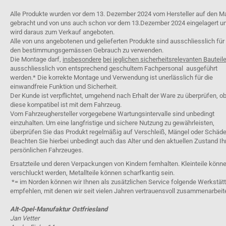
Alle Produkte wurden vor dem 13. Dezember 2024 vom Hersteller auf den M
gebracht und von uns auch schon vor dem 13.Dezember 2024 eingelagert u
wird daraus zum Verkauf angeboten.
Alle von uns angebotenen und gelieferten Produkte sind ausschliesslich für
den bestimmungsgemässen Gebrauch zu verwenden.
Die Montage darf,
insbesondere
bei jeglichen sicherheitsrelevanten Bauteil
ausschliesslich von entsprechend geschultem Fachpersonal ausgeführt
werden.* Die korrekte Montage und Verwendung ist unerlässlich für die
einwandfreie Funktion und Sicherheit.
Der Kunde ist verpflichtet, umgehend nach Erhalt der Ware zu überprüfen, o
diese kompatibel ist mit dem Fahrzeug.
Vom Fahrzeughersteller vorgegebene Wartungsintervalle sind unbedingt
einzuhalten. Um eine langfristige und sichere Nutzung zu gewährleisten,
überprüfen Sie das Produkt regelmäßig auf Verschleiß, Mängel oder Schäde
Beachten Sie hierbei unbedingt auch das Alter und den aktuellen Zustand Ih
persönlichen Fahrzeuges.
Ersatzteile und deren Verpackungen von Kindern fernhalten. Kleinteile könn
verschluckt werden, Metallteile können scharfkantig sein.
*= im Norden können wir Ihnen als zusätzlichen Service folgende Werkstät
empfehlen, mit denen wir seit vielen Jahren vertrauensvoll zusammenarbeit
Alt-Opel-Manufaktur Ostfriesland
Jan Vetter