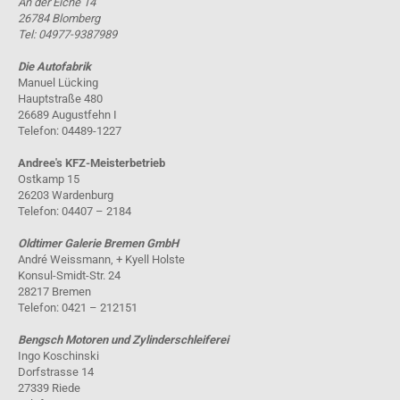
An der Eiche 14
26784 Blomberg
Tel: 04977-9387989
Die Autofabrik
Manuel Lücking
Hauptstraße 480
26689 Augustfehn I
Telefon: 04489-1227
Andree's KFZ-Meisterbetrieb
Ostkamp 15
26203 Wardenburg
Telefon: 04407 – 2184
Oldtimer Galerie Bremen GmbH
André Weissmann, + Kyell Holste
Konsul-Smidt-Str. 24
28217 Bremen
Telefon: 0421 – 212151
Bengsch Motoren und Zylinderschleiferei
Ingo Koschinski
Dorfstrasse 14
27339 Riede