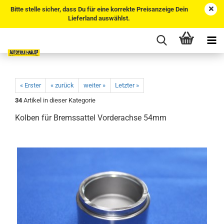
Bitte stelle sicher, dass Du für eine korrekte Preisanzeige Dein
Lieferland auswählst.
« Erster
« zurück
weiter »
Letzter »
34
Artikel in dieser Kategorie
Kolben für Bremssattel Vorderachse 54mm