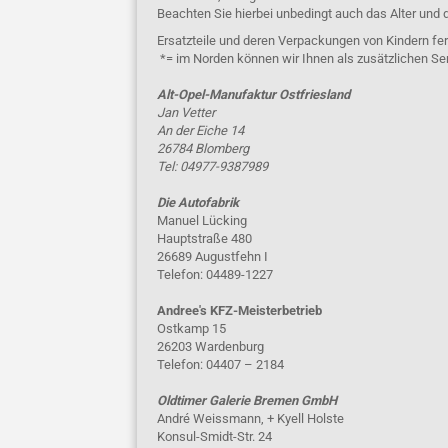
Beachten Sie hierbei unbedingt auch das Alter und 
Ersatzteile und deren Verpackungen von Kindern fer
*= im Norden können wir Ihnen als zusätzlichen Se
Alt-Opel-Manufaktur Ostfriesland
Jan Vetter
An der Eiche 14
26784 Blomberg
Tel: 04977-9387989
Die Autofabrik
Manuel Lücking
Hauptstraße 480
26689 Augustfehn I
Telefon: 04489-1227
Andree's KFZ-Meisterbetrieb
Ostkamp 15
26203 Wardenburg
Telefon: 04407 – 2184
Oldtimer Galerie Bremen GmbH
André Weissmann, + Kyell Holste
Konsul-Smidt-Str. 24