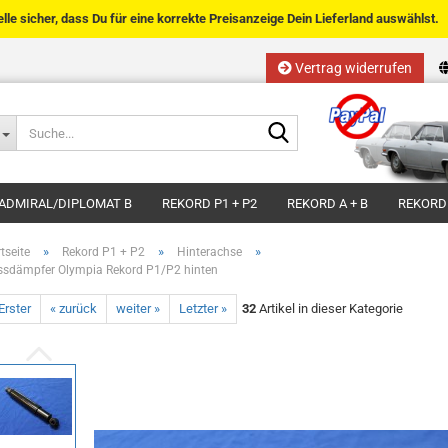
telle sicher, dass Du für eine korrekte Preisanzeige Dein Lieferland auswählst.
Vertrag widerrufen
Sprache auswählen
Suche...
E-Mail
Lieferland
ADMIRAL/DIPLOMAT B
REKORD P1 + P2
REKORD A + B
REKORD
Passwort
»
»
»
tseite
Rekord P1 + P2
Hinterachse
ssdämpfer Olympia Rekord P1/P2 hinten
Erster
« zurück
weiter »
Letzter »
32
Artikel in dieser Kategorie
Kundenkonto anlegen
Passwort vergessen?