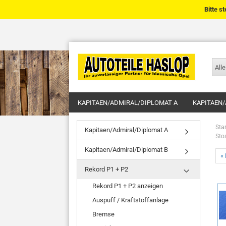
Bitte s
Alle
KAPITAEN/ADMIRAL/DIPLOMAT A
KAPITAEN/
Star
Kapitaen/Admiral/Diplomat A
Sto
Kapitaen/Admiral/Diplomat B
« 
Rekord P1 + P2
Rekord P1 + P2 anzeigen
Auspuff / Kraftstoffanlage
Bremse