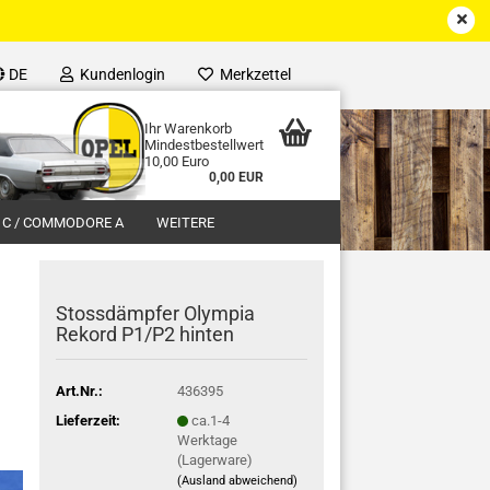
DE
Kundenlogin
Merkzettel
Ihr Warenkorb
Mindestbestellwert
10,00 Euro
0,00 EUR
 C / COMMODORE A
WEITERE
Stossdämpfer Olympia
Rekord P1/P2 hinten
Art.Nr.:
436395
Lieferzeit:
ca.1-4
Werktage
(Lagerware)
(Ausland abweichend)