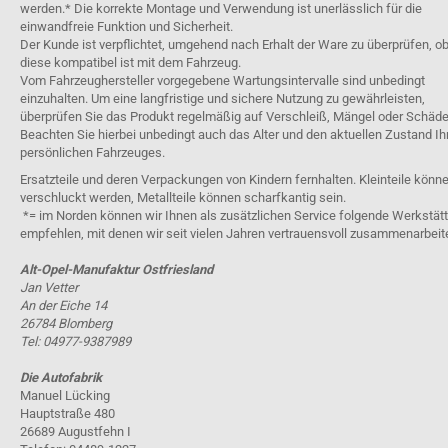
werden.* Die korrekte Montage und Verwendung ist unerlässlich für die
einwandfreie Funktion und Sicherheit.
Der Kunde ist verpflichtet, umgehend nach Erhalt der Ware zu überprüfen, o
diese kompatibel ist mit dem Fahrzeug.
Vom Fahrzeughersteller vorgegebene Wartungsintervalle sind unbedingt
einzuhalten. Um eine langfristige und sichere Nutzung zu gewährleisten,
überprüfen Sie das Produkt regelmäßig auf Verschleiß, Mängel oder Schäde
Beachten Sie hierbei unbedingt auch das Alter und den aktuellen Zustand Ih
persönlichen Fahrzeuges.
Ersatzteile und deren Verpackungen von Kindern fernhalten. Kleinteile könn
verschluckt werden, Metallteile können scharfkantig sein.
*= im Norden können wir Ihnen als zusätzlichen Service folgende Werkstät
empfehlen, mit denen wir seit vielen Jahren vertrauensvoll zusammenarbeit
Alt-Opel-Manufaktur Ostfriesland
Jan Vetter
An der Eiche 14
26784 Blomberg
Tel: 04977-9387989
Die Autofabrik
Manuel Lücking
Hauptstraße 480
26689 Augustfehn I