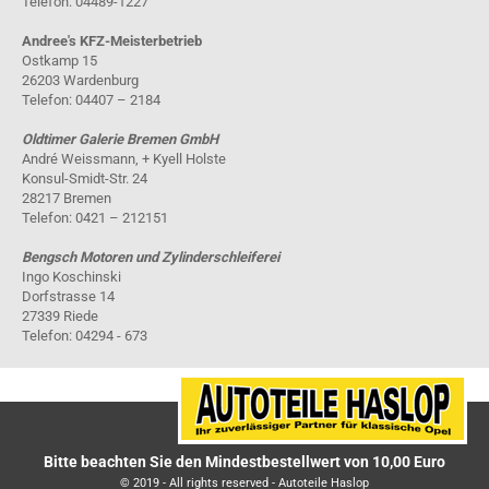
Telefon: 04489-1227
Andree's KFZ-Meisterbetrieb
Ostkamp 15
26203 Wardenburg
Telefon: 04407 – 2184
Oldtimer Galerie Bremen GmbH
André Weissmann, + Kyell Holste
Konsul-Smidt-Str. 24
28217 Bremen
Telefon: 0421 – 212151
Bengsch Motoren und Zylinderschleiferei
Ingo Koschinski
Dorfstrasse 14
27339 Riede
Telefon: 04294 - 673
Bitte beachten Sie den Mindestbestellwert von 10,00 Euro
© 2019 - All rights reserved - Autoteile Haslop