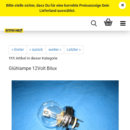
Bitte stelle sicher, dass Du für eine korrekte Preisanzeige Dein
Lieferland auswählst.
« Erster
« zurück
weiter »
Letzter »
111
Artikel in dieser Kategorie
Glühlampe 12Volt Bilux