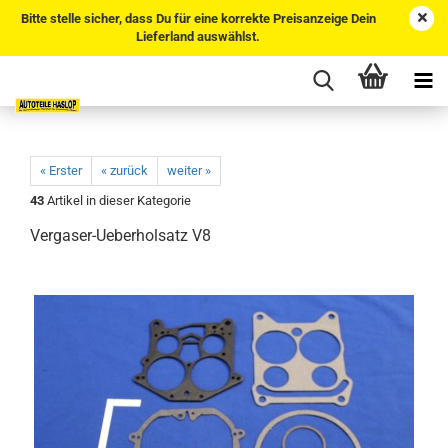
Bitte stelle sicher, dass Du für eine korrekte Preisanzeige Dein
Lieferland auswählst.
« Erster
« zurück
weiter »
43
Artikel in dieser Kategorie
Vergaser-Ueberholsatz V8