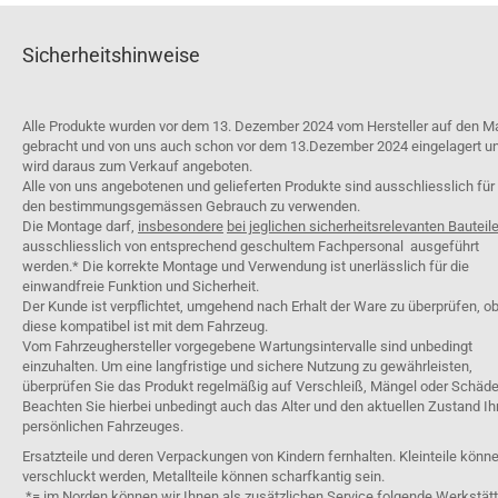
Sicherheitshinweise
Alle Produkte wurden vor dem 13. Dezember 2024 vom Hersteller auf den M
gebracht und von uns auch schon vor dem 13.Dezember 2024 eingelagert u
wird daraus zum Verkauf angeboten.
Alle von uns angebotenen und gelieferten Produkte sind ausschliesslich für
den bestimmungsgemässen Gebrauch zu verwenden.
Die Montage darf,
insbesondere
bei jeglichen sicherheitsrelevanten Bauteil
ausschliesslich von entsprechend geschultem Fachpersonal ausgeführt
werden.* Die korrekte Montage und Verwendung ist unerlässlich für die
einwandfreie Funktion und Sicherheit.
Der Kunde ist verpflichtet, umgehend nach Erhalt der Ware zu überprüfen, o
diese kompatibel ist mit dem Fahrzeug.
Vom Fahrzeughersteller vorgegebene Wartungsintervalle sind unbedingt
einzuhalten. Um eine langfristige und sichere Nutzung zu gewährleisten,
überprüfen Sie das Produkt regelmäßig auf Verschleiß, Mängel oder Schäde
Beachten Sie hierbei unbedingt auch das Alter und den aktuellen Zustand Ih
persönlichen Fahrzeuges.
Ersatzteile und deren Verpackungen von Kindern fernhalten. Kleinteile könn
verschluckt werden, Metallteile können scharfkantig sein.
*= im Norden können wir Ihnen als zusätzlichen Service folgende Werkstät