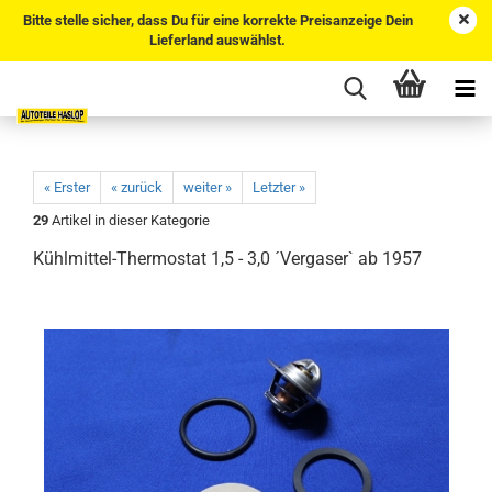
Bitte stelle sicher, dass Du für eine korrekte Preisanzeige Dein
Lieferland auswählst.
« Erster
« zurück
weiter »
Letzter »
29
Artikel in dieser Kategorie
Kühlmittel-Thermostat 1,5 - 3,0 ´Vergaser` ab 1957