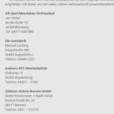
empfehlen, mit denen wir seit vielen Jahren vertrauensvoll zusammenarbeit
Alt-Opel-Manufaktur Ostfriesland
Jan Vetter
An der Eiche 14
26784 Blomberg
Tel: 04977-9387989
Die Autofabrik
Manuel Lücking
Hauptstraße 480
26689 Augustfehn I
Telefon: 04489-1227
Andree's KFZ-Meisterbetrieb
Ostkamp 15
26203 Wardenburg
Telefon: 04407 – 2184
Oldtimer Galerie Bremen GmbH
André Weissmann, + Kyell Holste
Konsul-Smidt-Str. 24
28217 Bremen
Telefon: 0421 – 212151