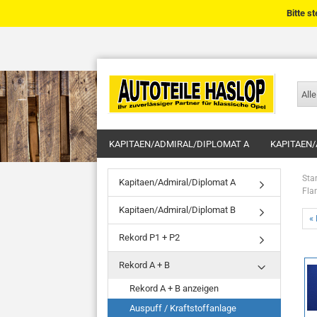
Bitte s
Alle
KAPITAEN/ADMIRAL/DIPLOMAT A
KAPITAEN/
Star
Kapitaen/Admiral/Diplomat A
Fla
Kapitaen/Admiral/Diplomat B
« 
Rekord P1 + P2
Rekord A + B
Rekord A + B anzeigen
Auspuff / Kraftstoffanlage