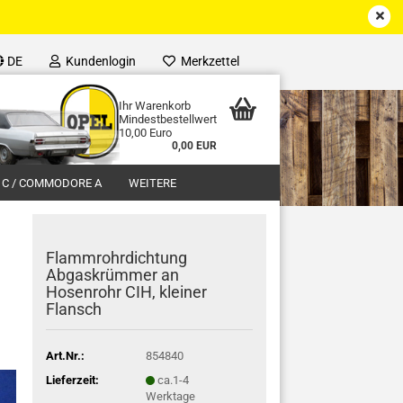
DE
Kundenlogin
Merkzettel
Ihr Warenkorb
Mindestbestellwert
10,00 Euro
0,00 EUR
 C / COMMODORE A
WEITERE
Flammrohrdichtung
Abgaskrümmer an
Hosenrohr CIH, kleiner
Flansch
Art.Nr.:
854840
Lieferzeit:
ca.1-4
Werktage