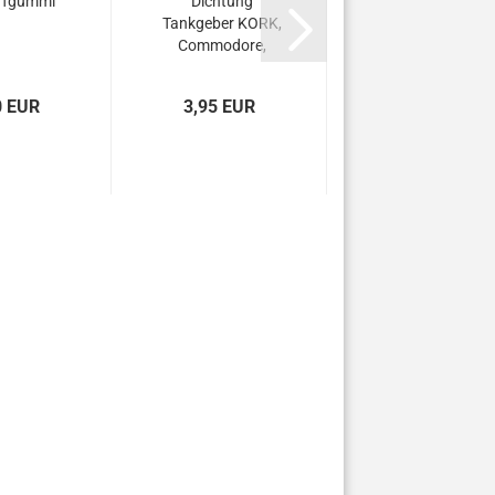
ffgummi
Dichtung
Tankgeber KORK,
Commodore,
Ascona,Rekord,...
0 EUR
3,95 EUR