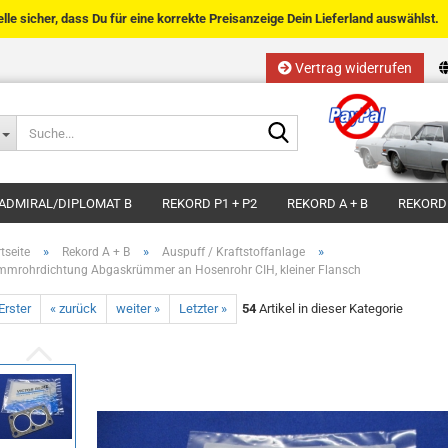
telle sicher, dass Du für eine korrekte Preisanzeige Dein Lieferland auswählst.
Vertrag widerrufen
Sprache auswählen
Suche...
E-Mail
Lieferland
ADMIRAL/DIPLOMAT B
REKORD P1 + P2
REKORD A + B
REKORD
Passwort
»
»
»
tseite
Rekord A + B
Auspuff / Kraftstoffanlage
mmrohrdichtung Abgaskrümmer an Hosenrohr CIH, kleiner Flansch
Erster
« zurück
weiter »
Letzter »
54
Artikel in dieser Kategorie
Kundenkonto anlegen
Passwort vergessen?