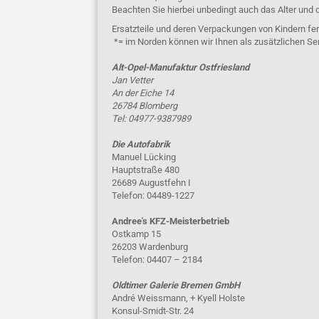
Beachten Sie hierbei unbedingt auch das Alter und 
Ersatzteile und deren Verpackungen von Kindern fer
*= im Norden können wir Ihnen als zusätzlichen Se
Alt-Opel-Manufaktur Ostfriesland
Jan Vetter
An der Eiche 14
26784 Blomberg
Tel: 04977-9387989
Die Autofabrik
Manuel Lücking
Hauptstraße 480
26689 Augustfehn I
Telefon: 04489-1227
Andree's KFZ-Meisterbetrieb
Ostkamp 15
26203 Wardenburg
Telefon: 04407 – 2184
Oldtimer Galerie Bremen GmbH
André Weissmann, + Kyell Holste
Konsul-Smidt-Str. 24