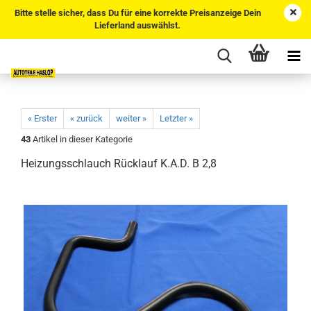
Bitte stelle sicher, dass Du für eine korrekte Preisanzeige Dein
Lieferland auswählst.
« Erster
« zurück
weiter »
Letzter »
43
Artikel in dieser Kategorie
Heizungsschlauch Rücklauf K.A.D. B 2,8