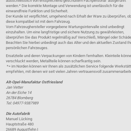
ausschliesslich von entsprechend geschultem Fachpersonal ausgeführt
werden.* Die korrekte Montage und Verwendung ist unerlässlich für die
einwandfreie Funktion und Sicherheit.
Der Kunde ist verpflichtet, umgehend nach Erhalt der Ware zu überprüfen, o
diese kompatibel ist mit dem Fahrzeug.
Vom Fahrzeughersteller vorgegebene Wartungsintervalle sind unbedingt
einzuhalten. Um eine langfristige und sichere Nutzung zu gewährleisten,
überprüfen Sie das Produkt regelmäßig auf Verschleiß, Mängel oder Schäde
Beachten Sie hierbei unbedingt auch das Alter und den aktuellen Zustand Ih
persönlichen Fahrzeuges.
Ersatzteile und deren Verpackungen von Kindern fernhalten. Kleinteile könn
verschluckt werden, Metallteile können scharfkantig sein.
*= im Norden können wir Ihnen als zusätzlichen Service folgende Werkstät
empfehlen, mit denen wir seit vielen Jahren vertrauensvoll zusammenarbeit
Alt-Opel-Manufaktur Ostfriesland
Jan Vetter
An der Eiche 14
26784 Blomberg
Tel: 04977-9387989
Die Autofabrik
Manuel Lücking
Hauptstraße 480
26689 Augustfehn I