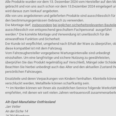
Alle Produkte wurden vor dem 13. Dezember 2024 vom Hersteller auf den M
gebracht und von uns auch schon vor dem 13.Dezember 2024 eingelagert u
wird daraus zum Verkauf angeboten.
Alle von uns angebotenen und gelieferten Produkte sind ausschliesslich für
den bestimmungsgemässen Gebrauch zu verwenden.
Die Montage darf,
insbesondere
bei jeglichen sicherheitsrelevanten Bauteil
ausschliesslich von entsprechend geschultem Fachpersonal ausgeführt
werden.* Die korrekte Montage und Verwendung ist unerlässlich für die
einwandfreie Funktion und Sicherheit.
Der Kunde ist verpflichtet, umgehend nach Erhalt der Ware zu überprüfen, o
diese kompatibel ist mit dem Fahrzeug.
Vom Fahrzeughersteller vorgegebene Wartungsintervalle sind unbedingt
einzuhalten. Um eine langfristige und sichere Nutzung zu gewährleisten,
überprüfen Sie das Produkt regelmäßig auf Verschleiß, Mängel oder Schäde
Beachten Sie hierbei unbedingt auch das Alter und den aktuellen Zustand Ih
persönlichen Fahrzeuges.
Ersatzteile und deren Verpackungen von Kindern fernhalten. Kleinteile könn
verschluckt werden, Metallteile können scharfkantig sein.
*= im Norden können wir Ihnen als zusätzlichen Service folgende Werkstät
empfehlen, mit denen wir seit vielen Jahren vertrauensvoll zusammenarbeit
Alt-Opel-Manufaktur Ostfriesland
Jan Vetter
An der Eiche 14
26784 Blomberg