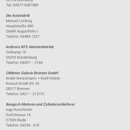
Tel: 04977-9387989
Die Autofabrik
Manuel Lücking
Hauptstraße 480
26689 Augustfehn I
Telefon: 04489-1227
Andree's KFZ-Meisterbetrieb
Ostkamp 15
26203 Wardenburg
Telefon: 04407 – 2184
Oldtimer Galerie Bremen GmbH
André Weissmann, + Kyell Holste
Konsul-Smidt-Str. 24
28217 Bremen
Telefon: 0421 – 212151
Bengsch Motoren und Zylinderschleiferei
Ingo Koschinski
Dorfstrasse 14
27339 Riede
Telefon: 04294 - 673