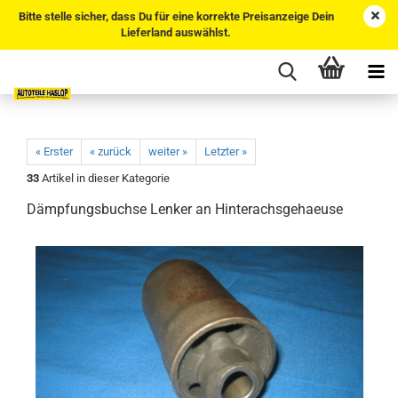
Bitte stelle sicher, dass Du für eine korrekte Preisanzeige Dein
Lieferland auswählst.
« Erster
« zurück
weiter »
Letzter »
33
Artikel in dieser Kategorie
Dämpfungsbuchse Lenker an Hinterachsgehaeuse