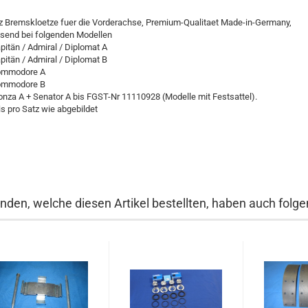
z Bremskloetze fuer die Vorderachse, Premium-Qualitaet Made-in-Germany,
send bei folgenden Modellen
apitän / Admiral / Diplomat A
apitän / Admiral / Diplomat B
ommodore A
ommodore B
onza A + Senator A bis FGST-Nr 11110928 (Modelle mit Festsattel).
is pro Satz wie abgebildet
nden, welche diesen Artikel bestellten, haben auch folgen