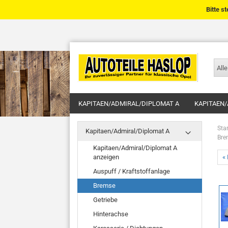
Bitte s
Alle
KAPITAEN/ADMIRAL/DIPLOMAT A
KAPITAEN/
Star
Kapitaen/Admiral/Diplomat A
Bre
Kapitaen/Admiral/Diplomat A
anzeigen
« 
Auspuff / Kraftstoffanlage
Bremse
Getriebe
Hinterachse