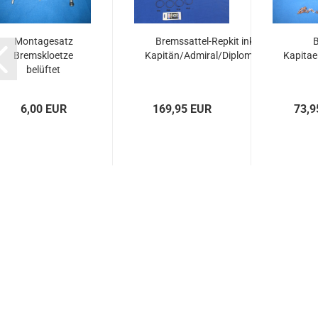
Montagesatz
Bremssattel-Repkit inkl Kolben 54m
B
Bremskloetze
Kapitän/Admiral/Diplomat/Commodore
Kapitae
belüftet
6,00 EUR
169,95 EUR
73,9