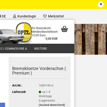
DE
Kundenlogin
Merkzettel
Ihr Warenkorb
Mindestbestellwert
10,00 Euro
0,00 EUR
 C / COMMODORE A
WEITERE
Bremskloetze Vorderachse (
Premium )
Art.Nr.:
1605143-A
Lieferzeit:
ca.1-4
Werktage
(Lagerware)
(Ausland abweichend)