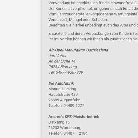
Verwendung ist unerlässlich für die einwandfreie Fu
Der Kunde ist verpflichtet, umgehend nach Erhalt d
Vom Fahrzeughersteller vorgegebene Wartungsinterva
Verschleiß, Mängel oder Schäden.
Beachten Sie hierbei unbedingt auch das Alter und 
Ersatzteile und deren Verpackungen von Kindern fer
*= im Norden können wir Ihnen als zusätzlichen Se
Alt-Opel-Manufaktur Ostfriesland
Jan Vetter
An der Eiche 14
26784 Blomberg
Tel: 04977-9387989
Die Autofabrik
Manuel Lücking
Hauptstraße 480
26689 Augustfehn I
Telefon: 04489-1227
Andree's KFZ-Meisterbetrieb
Ostkamp 15
26203 Wardenburg
Telefon: 04407 – 2184