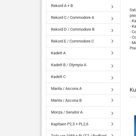
Rekord A + B
Sat
pas
Rekord C / Commodore A
- K
- K
Rekord D / Commodore B
- C
- C
Rekord E / Commodore C
- M
Pre
Kadett A
Kadett B / Olympia A
Kadett C
Manta / Ascona A
Ku
Manta / Ascona B
Monza / Senator A
Kapitaen P2,5 + PL2,6
Teile vor 1958 + BLITZ / Bedford