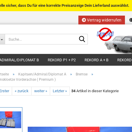
telle sicher, dass Du für eine korrekte Preisanzeige Dein Lieferland auswählst.
Vertrag widerrufen
Sprache auswählen
Suche...
E-Mail
Lieferland
ADMIRAL/DIPLOMAT B
REKORD P1 + P2
REKORD A + B
REKORD
Passwort
»
»
»
tseite
Kapitaen/Admiral/Diplomat A
Bremse
mskloetze Vorderachse ( Premium )
Erster
« zurück
weiter »
Letzter »
34
Artikel in dieser Kategorie
Kundenkonto anlegen
Passwort vergessen?