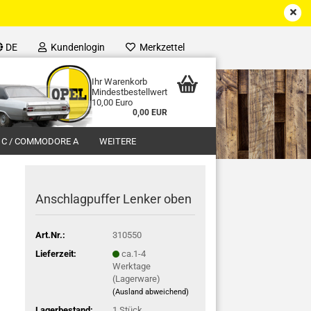
DE
Kundenlogin
Merkzettel
Ihr Warenkorb
Mindestbestellwert
10,00 Euro
0,00 EUR
 C / COMMODORE A
WEITERE
Anschlagpuffer Lenker oben
Art.Nr.:
310550
Lieferzeit:
ca.1-4
Werktage
(Lagerware)
(Ausland abweichend)
Lagerbestand:
1
Stück