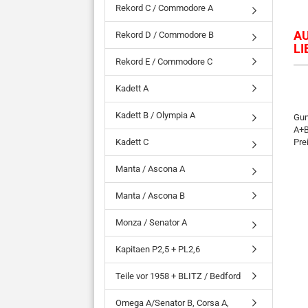
Rekord C / Commodore A
AU
Rekord D / Commodore B
LI
Rekord E / Commodore C
Kadett A
Kadett B / Olympia A
Gum
A+B
Kadett C
Pre
Manta / Ascona A
Manta / Ascona B
Monza / Senator A
Kapitaen P2,5 + PL2,6
Teile vor 1958 + BLITZ / Bedford
Omega A/Senator B, Corsa A,