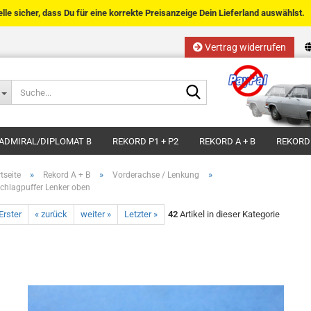
telle sicher, dass Du für eine korrekte Preisanzeige Dein Lieferland auswählst.
Vertrag widerrufen
Sprache auswählen
Suche...
E-Mail
Lieferland
ADMIRAL/DIPLOMAT B
REKORD P1 + P2
REKORD A + B
REKORD
Passwort
»
»
»
tseite
Rekord A + B
Vorderachse / Lenkung
chlagpuffer Lenker oben
Erster
« zurück
weiter »
Letzter »
42
Artikel in dieser Kategorie
Kundenkonto anlegen
Passwort vergessen?