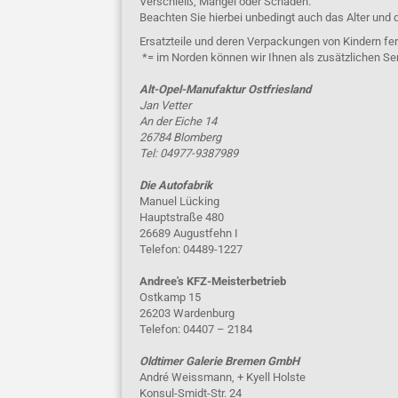
Verschleiß, Mängel oder Schäden.
Beachten Sie hierbei unbedingt auch das Alter und 
Ersatzteile und deren Verpackungen von Kindern fer
*= im Norden können wir Ihnen als zusätzlichen Se
Alt-Opel-Manufaktur Ostfriesland
Jan Vetter
An der Eiche 14
26784 Blomberg
Tel: 04977-9387989
Die Autofabrik
Manuel Lücking
Hauptstraße 480
26689 Augustfehn I
Telefon: 04489-1227
Andree's KFZ-Meisterbetrieb
Ostkamp 15
26203 Wardenburg
Telefon: 04407 – 2184
Oldtimer Galerie Bremen GmbH
André Weissmann, + Kyell Holste
Konsul-Smidt-Str. 24