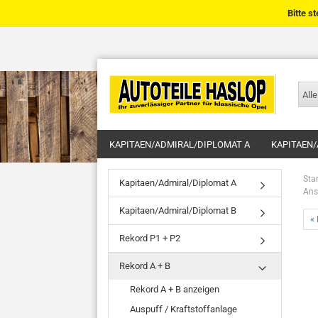
Bitte s
Alle
KAPITAEN/ADMIRAL/DIPLOMAT A
KAPITAEN/
Star
Kapitaen/Admiral/Diplomat A
Ans
Kapitaen/Admiral/Diplomat B
« 
Rekord P1 + P2
Rekord A + B
Rekord A + B anzeigen
Auspuff / Kraftstoffanlage