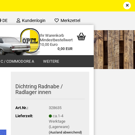
DE
Kundenlogin
Merkzettel
Ihr Warenkorb
Mindestbestellwert
10,00 Euro
0,00 EUR
 C / COMMODORE A
WEITERE
Dichtring Radnabe /
Radlager innen
Art.Nr.:
328635
Lieferzeit:
ca.1-4
Werktage
(Lagerware)
(Ausland abweichend)