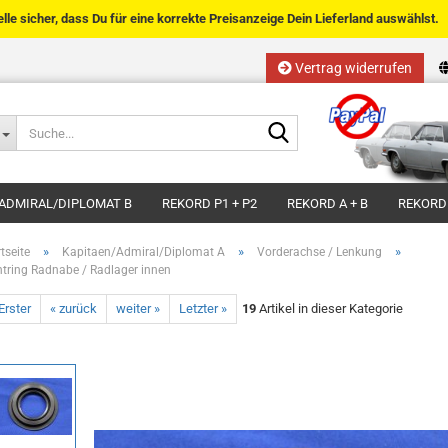
telle sicher, dass Du für eine korrekte Preisanzeige Dein Lieferland auswählst.
Vertrag widerrufen
Sprache auswählen
Suche...
E-Mail
Lieferland
ADMIRAL/DIPLOMAT B
REKORD P1 + P2
REKORD A + B
REKORD
Passwort
»
»
»
tseite
Kapitaen/Admiral/Diplomat A
Vorderachse / Lenkung
htring Radnabe / Radlager innen
Erster
« zurück
weiter »
Letzter »
19
Artikel in dieser Kategorie
Kundenkonto anlegen
Passwort vergessen?