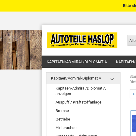
Bitte s
Alle
KAPITAEN/ADMIRAL/DIPLOMAT A
KAPITAEN/
Star
Kapitaen/Admiral/Diplomat A
Dic
Kapitaen/Admiral/Diplomat A
anzeigen
« 
Auspuff / Kraftstoffanlage
Bremse
Getriebe
Hinterachse