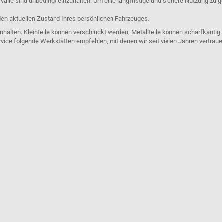
lle sind unbedingt einzuhalten. Um eine langfristige und sichere Nutzung zu g
den aktuellen Zustand Ihres persönlichen Fahrzeuges.
nhalten. Kleinteile können verschluckt werden, Metallteile können scharfkantig
rvice folgende Werkstätten empfehlen, mit denen wir seit vielen Jahren vertra