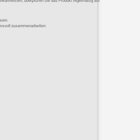
ewährleisten, überprüfen Sie das Produkt regelmäßig auf
 sein.
uensvoll zusammenarbeiten: