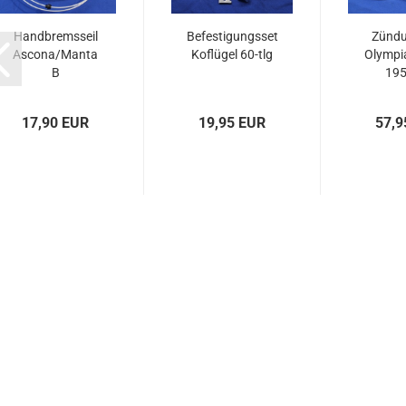
Handbremsseil
Befestigungsset
Zündu
Ascona/Manta
Koflügel 60-tlg
Olympi
B
195
17,90 EUR
19,95 EUR
57,9