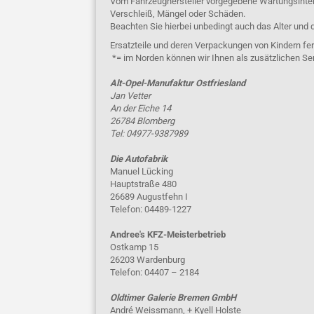
Vom Fahrzeughersteller vorgegebene Wartungsinterva
Verschleiß, Mängel oder Schäden.
Beachten Sie hierbei unbedingt auch das Alter und 
Ersatzteile und deren Verpackungen von Kindern fer
*= im Norden können wir Ihnen als zusätzlichen Se
Alt-Opel-Manufaktur Ostfriesland
Jan Vetter
An der Eiche 14
26784 Blomberg
Tel: 04977-9387989
Die Autofabrik
Manuel Lücking
Hauptstraße 480
26689 Augustfehn I
Telefon: 04489-1227
Andree's KFZ-Meisterbetrieb
Ostkamp 15
26203 Wardenburg
Telefon: 04407 – 2184
Oldtimer Galerie Bremen GmbH
André Weissmann, + Kyell Holste