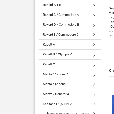
Rekord A + B
Oel
Mod
Rekord C / Commodore A
- K
- K
Rekord D / Commodore B
- C
- C
Rekord E / Commodore C
Pre
Kadett A
Kadett B / Olympia A
Kadett C
Ku
Manta / Ascona A
Manta / Ascona B
Monza / Senator A
Kapitaen P2,5 + PL2,6
Teile vor 1958 + BLITZ / Bedford