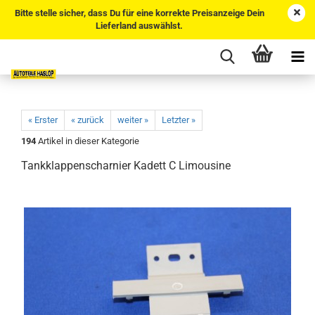
Bitte stelle sicher, dass Du für eine korrekte Preisanzeige Dein
Lieferland auswählst.
« Erster
« zurück
weiter »
Letzter »
194
Artikel in dieser Kategorie
Tankklappenscharnier Kadett C Limousine