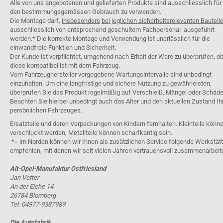
Alle von uns angebotenen und gelieferten Produkte sind ausschliesslich für
den bestimmungsgemässen Gebrauch zu verwenden.
Die Montage darf,
insbesondere
bei jeglichen sicherheitsrelevanten Bauteil
ausschliesslich von entsprechend geschultem Fachpersonal ausgeführt
werden.* Die korrekte Montage und Verwendung ist unerlässlich für die
einwandfreie Funktion und Sicherheit.
Der Kunde ist verpflichtet, umgehend nach Erhalt der Ware zu überprüfen, o
diese kompatibel ist mit dem Fahrzeug.
Vom Fahrzeughersteller vorgegebene Wartungsintervalle sind unbedingt
einzuhalten. Um eine langfristige und sichere Nutzung zu gewährleisten,
überprüfen Sie das Produkt regelmäßig auf Verschleiß, Mängel oder Schäde
Beachten Sie hierbei unbedingt auch das Alter und den aktuellen Zustand Ih
persönlichen Fahrzeuges.
Ersatzteile und deren Verpackungen von Kindern fernhalten. Kleinteile könn
verschluckt werden, Metallteile können scharfkantig sein.
*= im Norden können wir Ihnen als zusätzlichen Service folgende Werkstät
empfehlen, mit denen wir seit vielen Jahren vertrauensvoll zusammenarbeit
Alt-Opel-Manufaktur Ostfriesland
Jan Vetter
An der Eiche 14
26784 Blomberg
Tel: 04977-9387989
Die Autofabrik