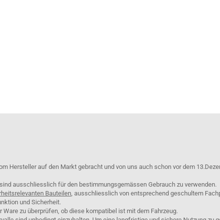
om Hersteller auf den Markt gebracht und von uns auch schon vor dem 13.Deze
e sind ausschliesslich für den bestimmungsgemässen Gebrauch zu verwenden.
rheitsrelevanten Bauteilen
, ausschliesslich von entsprechend geschultem Fach
nktion und Sicherheit.
er Ware zu überprüfen, ob diese kompatibel ist mit dem Fahrzeug.
lle sind unbedingt einzuhalten. Um eine langfristige und sichere Nutzung zu g