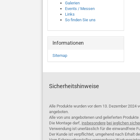
Galerien
Events / Messen
Links
So finden Sie uns
Informationen
Sitemap
Sicherheitshinweise
Alle Produkte wurden vor dem 13. Dezember 2024 v
angeboten.
Alle von uns angebotenen und gelieferten Produkt
Die Montage darf,
insbesondere
bei jeglichen siche
Verwendung ist unerlässlich für die einwandfreie Fu
Der Kunde ist verpflichtet, umgehend nach Erhalt d
Vom Fahrzeughersteller vorgegebene Wartungsinterva