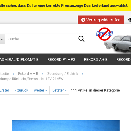
telle sicher, dass Du für eine korrekte Preisanzeige Dein Lieferland auswählst.
Vertrag widerrufen
Sprache auswählen
Suche...
E-Mail
Lieferland
ADMIRAL/DIPLOMAT B
REKORD P1 + P2
REKORD A + B
REKORD
Passwort
»
»
»
tseite
Rekord A + B
Zuendung / Elektrik
hlampe Rücklicht/Bremslicht 12V-21/5W
Erster
« zurück
weiter »
Letzter »
111
Artikel in dieser Kategorie
Kundenkonto anlegen
Passwort vergessen?