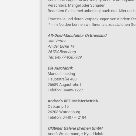
Verschleiß, Mängel oder Schäden.
Beachten Sie hierbei unbedingt auch das Alter und 
Ersatzteile und deren Verpackungen von Kindern fer
*= im Norden können wir Ihnen als zusätzlichen Se
Alt-Opel-Manufaktur Ostfriesland
Jan Vetter
An der Eiche 14
26784 Blomberg
Tel: 04977-9387989
Die Autofabrik
Manuel Lücking
Hauptstraße 480
26689 Augustfehn I
Telefon: 04489-1227
Andree's KFZ-Meisterbetrieb
Ostkamp 15
26203 Wardenburg
Telefon: 04407 – 2184
Oldtimer Galerie Bremen GmbH
André Weissmann, + Kyell Holste