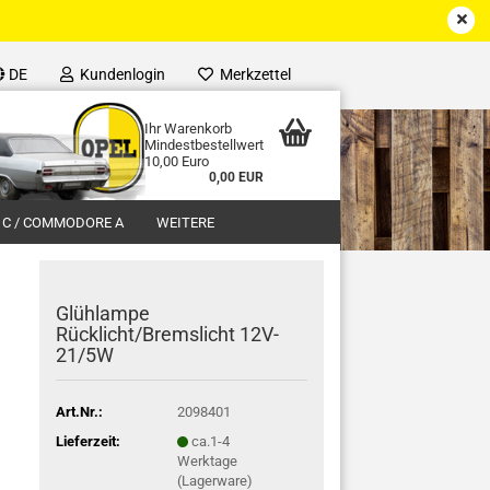
DE
Kundenlogin
Merkzettel
Ihr Warenkorb
Mindestbestellwert
10,00 Euro
0,00 EUR
 C / COMMODORE A
WEITERE
Glühlampe
Rücklicht/Bremslicht 12V-
21/5W
Art.Nr.:
2098401
Lieferzeit:
ca.1-4
Werktage
(Lagerware)