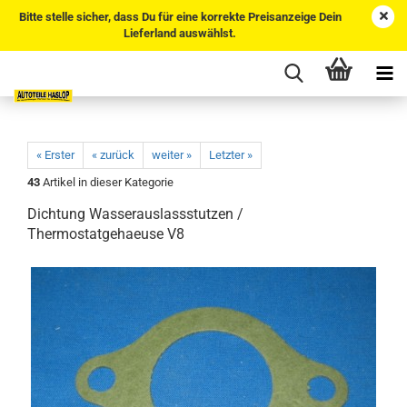
Bitte stelle sicher, dass Du für eine korrekte Preisanzeige Dein
Lieferland auswählst.
« Erster
« zurück
weiter »
Letzter »
43
Artikel in dieser Kategorie
Dichtung Wasserauslassstutzen /
Thermostatgehaeuse V8