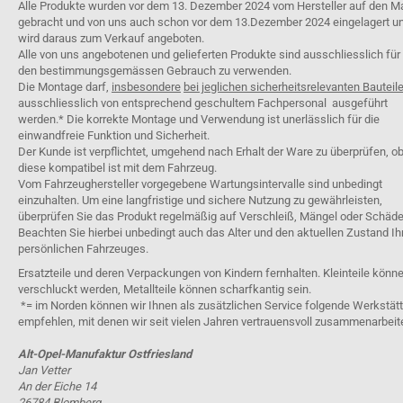
Alle Produkte wurden vor dem 13. Dezember 2024 vom Hersteller auf den M
gebracht und von uns auch schon vor dem 13.Dezember 2024 eingelagert u
wird daraus zum Verkauf angeboten.
Alle von uns angebotenen und gelieferten Produkte sind ausschliesslich für
den bestimmungsgemässen Gebrauch zu verwenden.
Die Montage darf,
insbesondere
bei jeglichen sicherheitsrelevanten Bauteil
ausschliesslich von entsprechend geschultem Fachpersonal ausgeführt
werden.* Die korrekte Montage und Verwendung ist unerlässlich für die
einwandfreie Funktion und Sicherheit.
Der Kunde ist verpflichtet, umgehend nach Erhalt der Ware zu überprüfen, o
diese kompatibel ist mit dem Fahrzeug.
Vom Fahrzeughersteller vorgegebene Wartungsintervalle sind unbedingt
einzuhalten. Um eine langfristige und sichere Nutzung zu gewährleisten,
überprüfen Sie das Produkt regelmäßig auf Verschleiß, Mängel oder Schäde
Beachten Sie hierbei unbedingt auch das Alter und den aktuellen Zustand Ih
persönlichen Fahrzeuges.
Ersatzteile und deren Verpackungen von Kindern fernhalten. Kleinteile könn
verschluckt werden, Metallteile können scharfkantig sein.
*= im Norden können wir Ihnen als zusätzlichen Service folgende Werkstät
empfehlen, mit denen wir seit vielen Jahren vertrauensvoll zusammenarbeit
Alt-Opel-Manufaktur Ostfriesland
Jan Vetter
An der Eiche 14
26784 Blomberg