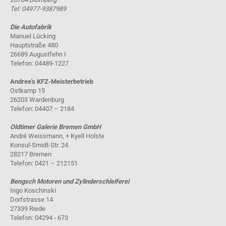
Tel: 04977-9387989
Die Autofabrik
Manuel Lücking
Hauptstraße 480
26689 Augustfehn I
Telefon: 04489-1227
Andree's KFZ-Meisterbetrieb
Ostkamp 15
26203 Wardenburg
Telefon: 04407 – 2184
Oldtimer Galerie Bremen GmbH
André Weissmann, + Kyell Holste
Konsul-Smidt-Str. 24
28217 Bremen
Telefon: 0421 – 212151
Bengsch Motoren und Zylinderschleiferei
Ingo Koschinski
Dorfstrasse 14
27339 Riede
Telefon: 04294 - 673