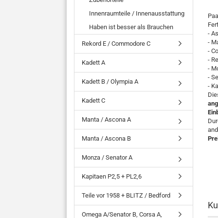
Innenraumteile / Innenausstattung
Paa
Fer
Haben ist besser als Brauchen
- A
- M
Rekord E / Commodore C
- C
- R
Kadett A
- M
- S
Kadett B / Olympia A
- K
Die
Kadett C
ang
Ein
Manta / Ascona A
Dur
and
Manta / Ascona B
Pre
Monza / Senator A
Kapitaen P2,5 + PL2,6
Teile vor 1958 + BLITZ / Bedford
Ku
Omega A/Senator B, Corsa A,