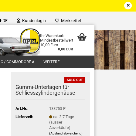
DE
Kundenlogin
Merkzettel
Ihr Warenkorb
Mindestbestellwert
10,00 Euro
0,00 EUR
 C / COMMODORE A
WEITERE
SOLD OUT
Gummi-Unterlagen für
Schliesszylindergehäuse
Art.Nr.:
133750-P
Lieferzeit:
ca. 2-7 Tage
(ausser
Abverkäufe)
(Ausland abweichend)