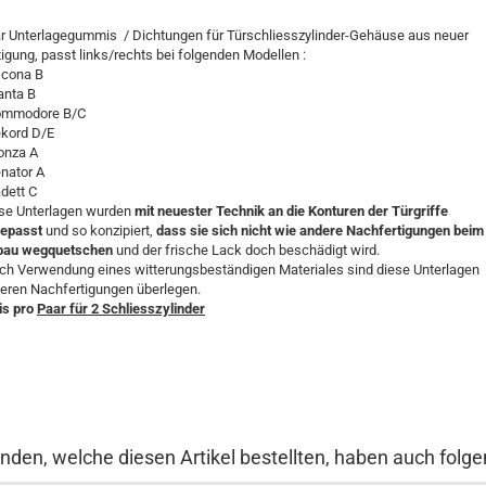
r Unterlagegummis / Dichtungen für Türschliesszylinder-Gehäuse aus neuer
tigung, passt links/rechts bei folgenden Modellen :
scona B
anta B
ommodore B/C
ekord D/E
onza A
enator A
adett C
se Unterlagen wurden
mit neuester Technik an die Konturen der Türgriffe
epasst
und so konzipiert,
dass sie sich nicht wie andere Nachfertigungen beim
bau wegquetschen
und der frische Lack doch beschädigt wird.
ch Verwendung eines witterungsbeständigen Materiales sind diese Unterlagen
eren Nachfertigungen überlegen.
is pro
Paar für 2 Schliesszylinder
nden, welche diesen Artikel bestellten, haben auch folgen