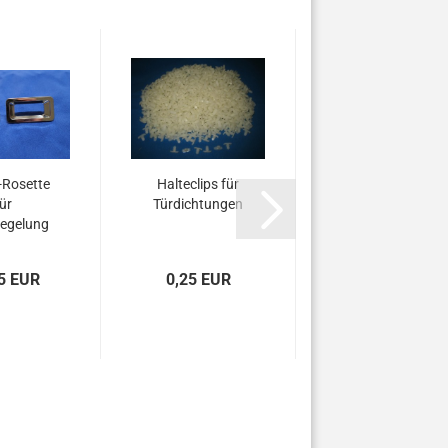
Rosette
Halteclips für
ür
Türdichtungen
iegelung
SET...
5 EUR
0,25 EUR