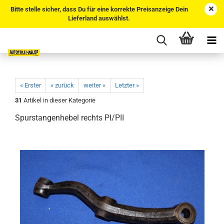
Bitte stelle sicher, dass Du für eine korrekte Preisanzeige Dein
Lieferland auswählst.
« Erster
« zurück
weiter »
Letzter »
31
Artikel in dieser Kategorie
Spurstangenhebel rechts PI/PII