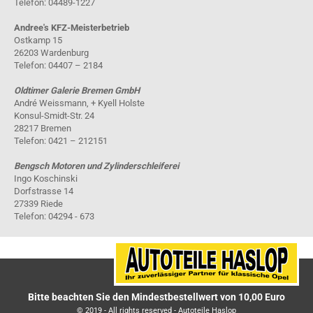
Telefon: 04489-1227
Andree's KFZ-Meisterbetrieb
Ostkamp 15
26203 Wardenburg
Telefon: 04407 – 2184
Oldtimer Galerie Bremen GmbH
André Weissmann, + Kyell Holste
Konsul-Smidt-Str. 24
28217 Bremen
Telefon: 0421 – 212151
Bengsch Motoren und Zylinderschleiferei
Ingo Koschinski
Dorfstrasse 14
27339 Riede
Telefon: 04294 - 673
Bitte beachten Sie den Mindestbestellwert von 10,00 Euro
© 2019 - All rights reserved - Autoteile Haslop