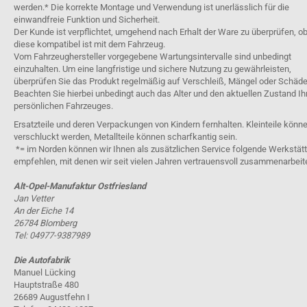
werden.* Die korrekte Montage und Verwendung ist unerlässlich für die
einwandfreie Funktion und Sicherheit.
Der Kunde ist verpflichtet, umgehend nach Erhalt der Ware zu überprüfen, o
diese kompatibel ist mit dem Fahrzeug.
Vom Fahrzeughersteller vorgegebene Wartungsintervalle sind unbedingt
einzuhalten. Um eine langfristige und sichere Nutzung zu gewährleisten,
überprüfen Sie das Produkt regelmäßig auf Verschleiß, Mängel oder Schäde
Beachten Sie hierbei unbedingt auch das Alter und den aktuellen Zustand Ih
persönlichen Fahrzeuges.
Ersatzteile und deren Verpackungen von Kindern fernhalten. Kleinteile könn
verschluckt werden, Metallteile können scharfkantig sein.
*= im Norden können wir Ihnen als zusätzlichen Service folgende Werkstät
empfehlen, mit denen wir seit vielen Jahren vertrauensvoll zusammenarbeit
Alt-Opel-Manufaktur Ostfriesland
Jan Vetter
An der Eiche 14
26784 Blomberg
Tel: 04977-9387989
Die Autofabrik
Manuel Lücking
Hauptstraße 480
26689 Augustfehn I