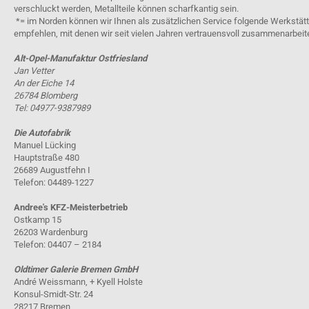
verschluckt werden, Metallteile können scharfkantig sein.
*= im Norden können wir Ihnen als zusätzlichen Service folgende Werkstät
empfehlen, mit denen wir seit vielen Jahren vertrauensvoll zusammenarbeit
Alt-Opel-Manufaktur Ostfriesland
Jan Vetter
An der Eiche 14
26784 Blomberg
Tel: 04977-9387989
Die Autofabrik
Manuel Lücking
Hauptstraße 480
26689 Augustfehn I
Telefon: 04489-1227
Andree's KFZ-Meisterbetrieb
Ostkamp 15
26203 Wardenburg
Telefon: 04407 – 2184
Oldtimer Galerie Bremen GmbH
André Weissmann, + Kyell Holste
Konsul-Smidt-Str. 24
28217 Bremen