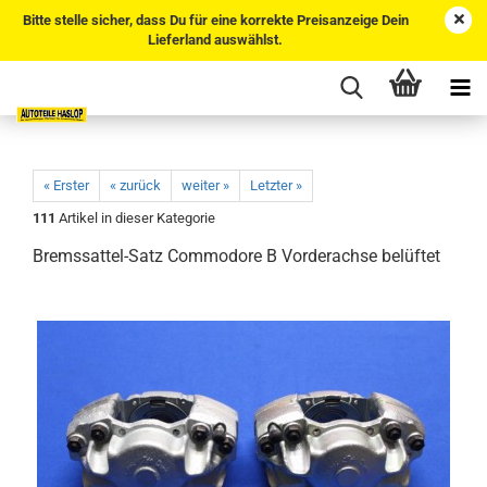
Bitte stelle sicher, dass Du für eine korrekte Preisanzeige Dein
Lieferland auswählst.
« Erster
« zurück
weiter »
Letzter »
111
Artikel in dieser Kategorie
Bremssattel-Satz Commodore B Vorderachse belüftet