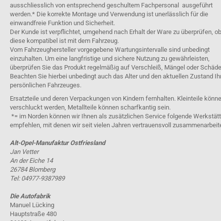
ausschliesslich von entsprechend geschultem Fachpersonal ausgeführt
werden.* Die korrekte Montage und Verwendung ist unerlässlich für die
einwandfreie Funktion und Sicherheit.
Der Kunde ist verpflichtet, umgehend nach Erhalt der Ware zu überprüfen, o
diese kompatibel ist mit dem Fahrzeug.
Vom Fahrzeughersteller vorgegebene Wartungsintervalle sind unbedingt
einzuhalten. Um eine langfristige und sichere Nutzung zu gewährleisten,
überprüfen Sie das Produkt regelmäßig auf Verschleiß, Mängel oder Schäde
Beachten Sie hierbei unbedingt auch das Alter und den aktuellen Zustand Ih
persönlichen Fahrzeuges.
Ersatzteile und deren Verpackungen von Kindern fernhalten. Kleinteile könn
verschluckt werden, Metallteile können scharfkantig sein.
*= im Norden können wir Ihnen als zusätzlichen Service folgende Werkstät
empfehlen, mit denen wir seit vielen Jahren vertrauensvoll zusammenarbeit
Alt-Opel-Manufaktur Ostfriesland
Jan Vetter
An der Eiche 14
26784 Blomberg
Tel: 04977-9387989
Die Autofabrik
Manuel Lücking
Hauptstraße 480