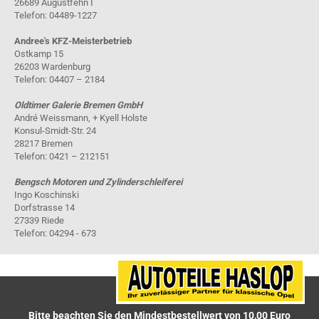
26689 Augustfehn I
Telefon: 04489-1227
Andree's KFZ-Meisterbetrieb
Ostkamp 15
26203 Wardenburg
Telefon: 04407 – 2184
Oldtimer Galerie Bremen GmbH
André Weissmann, + Kyell Holste
Konsul-Smidt-Str. 24
28217 Bremen
Telefon: 0421 – 212151
Bengsch Motoren und Zylinderschleiferei
Ingo Koschinski
Dorfstrasse 14
27339 Riede
Telefon: 04294 - 673
Bitte beachten Sie den Mindestbestellwert von 10,00 Euro