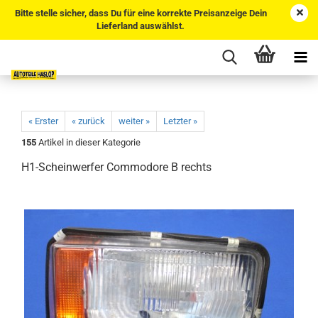
Bitte stelle sicher, dass Du für eine korrekte Preisanzeige Dein
Lieferland auswählst.
« Erster
« zurück
weiter »
Letzter »
155
Artikel in dieser Kategorie
H1-Scheinwerfer Commodore B rechts