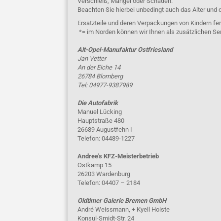
Verschleiß, Mängel oder Schäden.
Beachten Sie hierbei unbedingt auch das Alter und 
Ersatzteile und deren Verpackungen von Kindern fer
*= im Norden können wir Ihnen als zusätzlichen Se
Alt-Opel-Manufaktur Ostfriesland
Jan Vetter
An der Eiche 14
26784 Blomberg
Tel: 04977-9387989
Die Autofabrik
Manuel Lücking
Hauptstraße 480
26689 Augustfehn I
Telefon: 04489-1227
Andree's KFZ-Meisterbetrieb
Ostkamp 15
26203 Wardenburg
Telefon: 04407 – 2184
Oldtimer Galerie Bremen GmbH
André Weissmann, + Kyell Holste
Konsul-Smidt-Str. 24