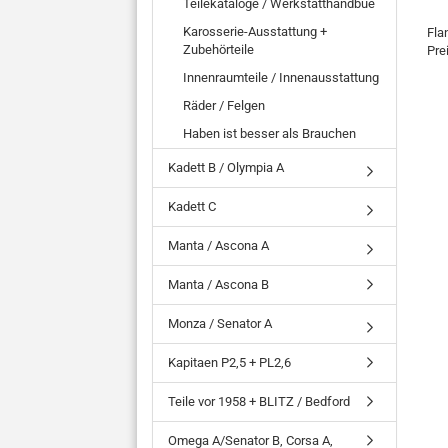
Teilekataloge / Werkstatthandbue
Karosserie-Ausstattung +
Fla
Zubehörteile
Pre
Innenraumteile / Innenausstattung
Räder / Felgen
Haben ist besser als Brauchen
Kadett B / Olympia A
Kadett C
Manta / Ascona A
Manta / Ascona B
Monza / Senator A
Kapitaen P2,5 + PL2,6
Teile vor 1958 + BLITZ / Bedford
Omega A/Senator B, Corsa A,