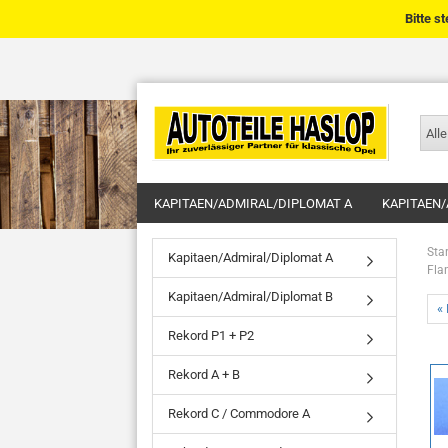
Bitte s
Alle
KAPITAEN/ADMIRAL/DIPLOMAT A
KAPITAEN/
Star
Kapitaen/Admiral/Diplomat A
Fla
Kapitaen/Admiral/Diplomat B
« 
Rekord P1 + P2
Rekord A + B
Rekord C / Commodore A