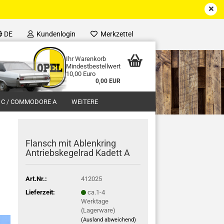
DE
Kundenlogin
Merkzettel
Ihr Warenkorb
Mindestbestellwert
10,00 Euro
0,00 EUR
 C / COMMODORE A
WEITERE
Flansch mit Ablenkring
Antriebskegelrad Kadett A
Art.Nr.:
412025
Lieferzeit:
ca.1-4
Werktage
(Lagerware)
(Ausland abweichend)