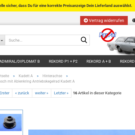
telle sicher, dass Du für eine korrekte Preisanzeige Dein Lieferland auswählst.
Vertrag widerrufen
Sprache auswählen
Suche...
E-Mail
Lieferland
ADMIRAL/DIPLOMAT B
REKORD P1 + P2
REKORD A + B
REKORD
Passwort
»
»
»
tseite
Kadett A
Hinterachse
nsch mit Ablenkring Antriebskegelrad Kadett A
Erster
« zurück
weiter »
Letzter »
16
Artikel in dieser Kategorie
Kundenkonto anlegen
Passwort vergessen?