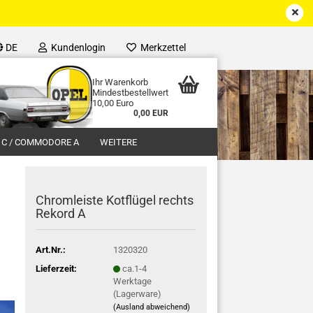
DE
Kundenlogin
Merkzettel
Ihr Warenkorb
Mindestbestellwert
10,00 Euro
0,00 EUR
 C / COMMODORE A
WEITERE
Chromleiste Kotflügel rechts
Rekord A
Art.Nr.:
1320320
Lieferzeit:
ca.1-4
Werktage
(Lagerware)
(Ausland abweichend)