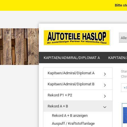
Bitte s
Alle
KAPITAEN/ADMIRAL/DIPLOMAT A
KAPITAEN/
Star
Kapitaen/Admiral/Diplomat A
Chr
Kapitaen/Admiral/Diplomat B
« 
Rekord P1 + P2
Rekord A + B
Rekord A + B anzeigen
Auspuff / Kraftstoffanlage