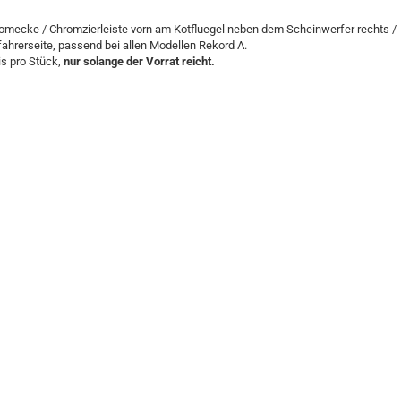
omecke / Chromzierleiste vorn am Kotfluegel neben dem Scheinwerfer rechts /
fahrerseite, passend bei allen Modellen Rekord A.
is pro Stück,
nur solange der Vorrat reicht.