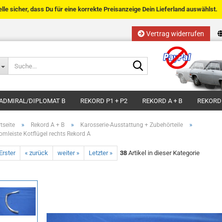
telle sicher, dass Du für eine korrekte Preisanzeige Dein Lieferland auswählst.
Vertrag widerrufen
Sprache auswählen
Suche...
E-Mail
Lieferland
ADMIRAL/DIPLOMAT B
REKORD P1 + P2
REKORD A + B
REKORD
Passwort
»
»
»
tseite
Rekord A + B
Karosserie-Ausstattung + Zubehörteile
omleiste Kotflügel rechts Rekord A
Erster
« zurück
weiter »
Letzter »
38
Artikel in dieser Kategorie
Kundenkonto anlegen
Passwort vergessen?