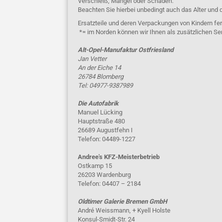
Verschleiß, Mängel oder Schäden.
Beachten Sie hierbei unbedingt auch das Alter und 
Ersatzteile und deren Verpackungen von Kindern fer
*= im Norden können wir Ihnen als zusätzlichen Se
Alt-Opel-Manufaktur Ostfriesland
Jan Vetter
An der Eiche 14
26784 Blomberg
Tel: 04977-9387989
Die Autofabrik
Manuel Lücking
Hauptstraße 480
26689 Augustfehn I
Telefon: 04489-1227
Andree's KFZ-Meisterbetrieb
Ostkamp 15
26203 Wardenburg
Telefon: 04407 – 2184
Oldtimer Galerie Bremen GmbH
André Weissmann, + Kyell Holste
Konsul-Smidt-Str. 24