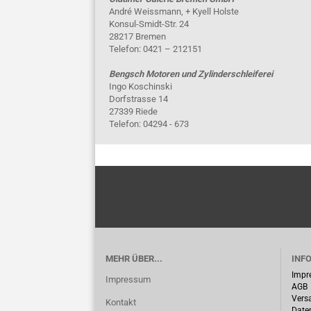
André Weissmann, + Kyell Holste
Konsul-Smidt-Str. 24
28217 Bremen
Telefon: 0421 – 212151
Bengsch Motoren und Zylinderschleiferei
Ingo Koschinski
Dorfstrasse 14
27339 Riede
Telefon: 04294 - 673
MEHR ÜBER...
INF
Impr
Impressum
AGB
Vers
Kontakt
Date