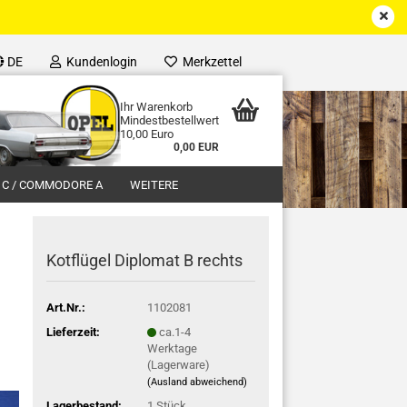
DE
Kundenlogin
Merkzettel
Ihr Warenkorb
Mindestbestellwert
10,00 Euro
0,00 EUR
 C / COMMODORE A
WEITERE
Kotflügel Diplomat B rechts
Art.Nr.:
1102081
Lieferzeit:
ca.1-4
Werktage
(Lagerware)
(Ausland abweichend)
Lagerbestand:
1
Stück