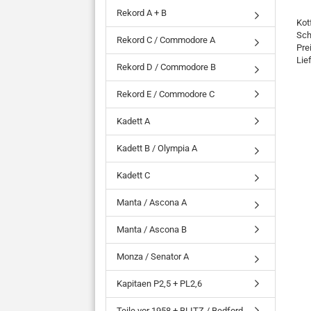
Rekord A + B
Kot
Sch
Rekord C / Commodore A
Pre
Lie
Rekord D / Commodore B
Rekord E / Commodore C
Kadett A
Kadett B / Olympia A
Kadett C
Manta / Ascona A
Manta / Ascona B
Monza / Senator A
Kapitaen P2,5 + PL2,6
Teile vor 1958 + BLITZ / Bedford