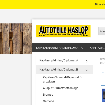
Bitte s
Alle
KAPITAEN/ADMIRAL/DIPLOMAT A
KAPITAEN/
Star
Kapitaen/Admiral/Diplomat A
Kot
Kapitaen/Admiral/Diplomat B
« 
Kapitaen/Admiral/Diplomat B
anzeigen
Auspuff / Kraftstoffanlage
Bremse
Getriebe