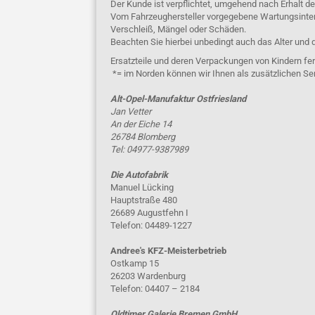
Der Kunde ist verpflichtet, umgehend nach Erhalt d
Vom Fahrzeughersteller vorgegebene Wartungsinterva
Verschleiß, Mängel oder Schäden.
Beachten Sie hierbei unbedingt auch das Alter und 
Ersatzteile und deren Verpackungen von Kindern fer
*= im Norden können wir Ihnen als zusätzlichen Se
Alt-Opel-Manufaktur Ostfriesland
Jan Vetter
An der Eiche 14
26784 Blomberg
Tel: 04977-9387989
Die Autofabrik
Manuel Lücking
Hauptstraße 480
26689 Augustfehn I
Telefon: 04489-1227
Andree's KFZ-Meisterbetrieb
Ostkamp 15
26203 Wardenburg
Telefon: 04407 – 2184
Oldtimer Galerie Bremen GmbH