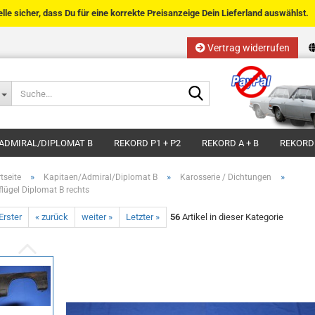
telle sicher, dass Du für eine korrekte Preisanzeige Dein Lieferland auswählst.
Vertrag widerrufen
Sprache auswählen
Suche...
E-Mail
Lieferland
ADMIRAL/DIPLOMAT B
REKORD P1 + P2
REKORD A + B
REKORD
Passwort
»
»
»
tseite
Kapitaen/Admiral/Diplomat B
Karosserie / Dichtungen
flügel Diplomat B rechts
Erster
« zurück
weiter »
Letzter »
56
Artikel in dieser Kategorie
Kundenkonto anlegen
Passwort vergessen?