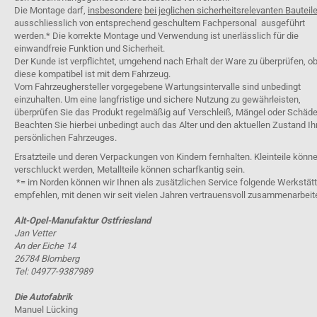
Die Montage darf,
insbesondere
bei jeglichen sicherheitsrelevanten Bauteil
ausschliesslich von entsprechend geschultem Fachpersonal ausgeführt
werden.* Die korrekte Montage und Verwendung ist unerlässlich für die
einwandfreie Funktion und Sicherheit.
Der Kunde ist verpflichtet, umgehend nach Erhalt der Ware zu überprüfen, o
diese kompatibel ist mit dem Fahrzeug.
Vom Fahrzeughersteller vorgegebene Wartungsintervalle sind unbedingt
einzuhalten. Um eine langfristige und sichere Nutzung zu gewährleisten,
überprüfen Sie das Produkt regelmäßig auf Verschleiß, Mängel oder Schäde
Beachten Sie hierbei unbedingt auch das Alter und den aktuellen Zustand Ih
persönlichen Fahrzeuges.
Ersatzteile und deren Verpackungen von Kindern fernhalten. Kleinteile könn
verschluckt werden, Metallteile können scharfkantig sein.
*= im Norden können wir Ihnen als zusätzlichen Service folgende Werkstät
empfehlen, mit denen wir seit vielen Jahren vertrauensvoll zusammenarbeit
Alt-Opel-Manufaktur Ostfriesland
Jan Vetter
An der Eiche 14
26784 Blomberg
Tel: 04977-9387989
Die Autofabrik
Manuel Lücking