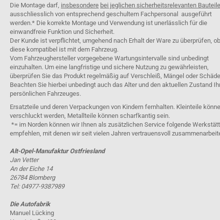
Die Montage darf,
insbesondere
bei jeglichen sicherheitsrelevanten Bauteil
ausschliesslich von entsprechend geschultem Fachpersonal ausgeführt
werden.* Die korrekte Montage und Verwendung ist unerlässlich für die
einwandfreie Funktion und Sicherheit.
Der Kunde ist verpflichtet, umgehend nach Erhalt der Ware zu überprüfen, o
diese kompatibel ist mit dem Fahrzeug.
Vom Fahrzeughersteller vorgegebene Wartungsintervalle sind unbedingt
einzuhalten. Um eine langfristige und sichere Nutzung zu gewährleisten,
überprüfen Sie das Produkt regelmäßig auf Verschleiß, Mängel oder Schäde
Beachten Sie hierbei unbedingt auch das Alter und den aktuellen Zustand Ih
persönlichen Fahrzeuges.
Ersatzteile und deren Verpackungen von Kindern fernhalten. Kleinteile könn
verschluckt werden, Metallteile können scharfkantig sein.
*= im Norden können wir Ihnen als zusätzlichen Service folgende Werkstät
empfehlen, mit denen wir seit vielen Jahren vertrauensvoll zusammenarbeit
Alt-Opel-Manufaktur Ostfriesland
Jan Vetter
An der Eiche 14
26784 Blomberg
Tel: 04977-9387989
Die Autofabrik
Manuel Lücking