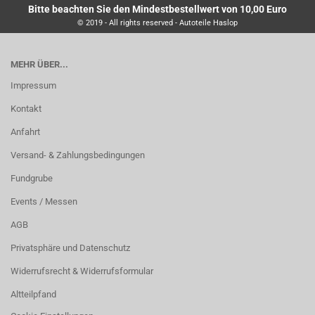
Bitte beachten Sie den Mindestbestellwert von 10,00 Euro
© 2019 - All rights reserved - Autoteile Haslop
MEHR ÜBER...
Impressum
Kontakt
Anfahrt
Versand- & Zahlungsbedingungen
Fundgrube
Events / Messen
AGB
Privatsphäre und Datenschutz
Widerrufsrecht & Widerrufsformular
Altteilpfand