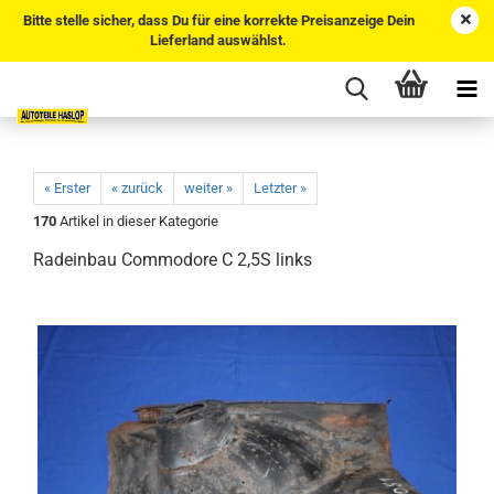
Bitte stelle sicher, dass Du für eine korrekte Preisanzeige Dein
Lieferland auswählst.
« Erster
« zurück
weiter »
Letzter »
170
Artikel in dieser Kategorie
Radeinbau Commodore C 2,5S links