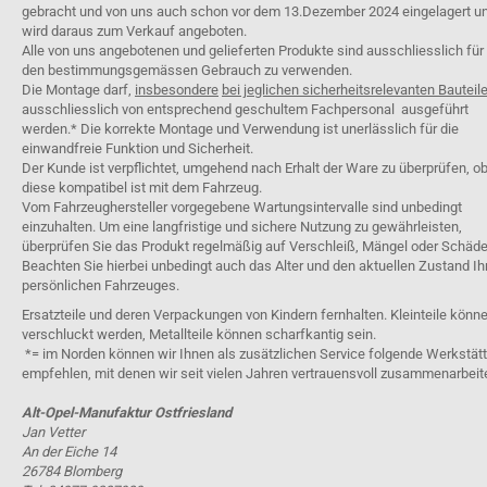
gebracht und von uns auch schon vor dem 13.Dezember 2024 eingelagert u
wird daraus zum Verkauf angeboten.
Alle von uns angebotenen und gelieferten Produkte sind ausschliesslich für
den bestimmungsgemässen Gebrauch zu verwenden.
Die Montage darf,
insbesondere
bei jeglichen sicherheitsrelevanten Bauteil
ausschliesslich von entsprechend geschultem Fachpersonal ausgeführt
werden.* Die korrekte Montage und Verwendung ist unerlässlich für die
einwandfreie Funktion und Sicherheit.
Der Kunde ist verpflichtet, umgehend nach Erhalt der Ware zu überprüfen, o
diese kompatibel ist mit dem Fahrzeug.
Vom Fahrzeughersteller vorgegebene Wartungsintervalle sind unbedingt
einzuhalten. Um eine langfristige und sichere Nutzung zu gewährleisten,
überprüfen Sie das Produkt regelmäßig auf Verschleiß, Mängel oder Schäde
Beachten Sie hierbei unbedingt auch das Alter und den aktuellen Zustand Ih
persönlichen Fahrzeuges.
Ersatzteile und deren Verpackungen von Kindern fernhalten. Kleinteile könn
verschluckt werden, Metallteile können scharfkantig sein.
*= im Norden können wir Ihnen als zusätzlichen Service folgende Werkstät
empfehlen, mit denen wir seit vielen Jahren vertrauensvoll zusammenarbeit
Alt-Opel-Manufaktur Ostfriesland
Jan Vetter
An der Eiche 14
26784 Blomberg