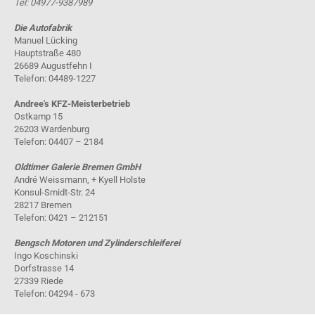
Tel: 04977-9387989
Die Autofabrik
Manuel Lücking
Hauptstraße 480
26689 Augustfehn I
Telefon: 04489-1227
Andree's KFZ-Meisterbetrieb
Ostkamp 15
26203 Wardenburg
Telefon: 04407 – 2184
Oldtimer Galerie Bremen GmbH
André Weissmann, + Kyell Holste
Konsul-Smidt-Str. 24
28217 Bremen
Telefon: 0421 – 212151
Bengsch Motoren und Zylinderschleiferei
Ingo Koschinski
Dorfstrasse 14
27339 Riede
Telefon: 04294 - 673