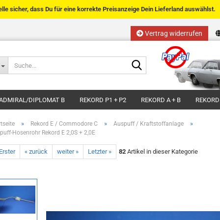
telle sicher, dass Du für eine korrekte Preisanzeige Dein Lieferland auswählst.
Vertrag widerrufen
Sprache auswählen
Suche...
E-Mail
Lieferland
ADMIRAL/DIPLOMAT B
REKORD P1 + P2
REKORD A + B
REKORD
Passwort
»
»
»
tseite
Rekord E / Commodore C
Auspuff / Kraftstoffanlage
puff-Hosenrohr Rekord E 2,0S + 2,0E
Erster
« zurück
weiter »
Letzter »
82
Artikel in dieser Kategorie
Kundenkonto anlegen
Passwort vergessen?