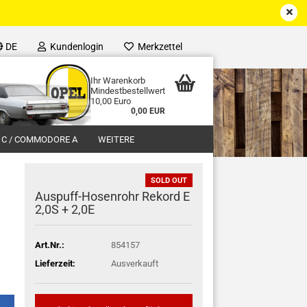
DE
Kundenlogin
Merkzettel
Ihr Warenkorb
Mindestbestellwert
10,00 Euro
0,00 EUR
 C / COMMODORE A
WEITERE
SOLD OUT
Auspuff-Hosenrohr Rekord E
2,0S + 2,0E
Art.Nr.:
854157
Lieferzeit:
Ausverkauft