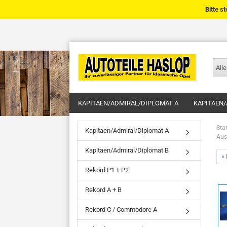
Bitte s
Alle
KAPITAEN/ADMIRAL/DIPLOMAT A
KAPITAEN/
Star
Kapitaen/Admiral/Diplomat A
Aus
Kapitaen/Admiral/Diplomat B
« 
Rekord P1 + P2
Rekord A + B
Rekord C / Commodore A