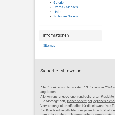
Galerien
Events / Messen
Links
So finden Sie uns
Informationen
Sitemap
Sicherheitshinweise
Alle Produkte wurden vor dem 13. Dezember 2024 v
angeboten.
Alle von uns angebotenen und gelieferten Produkt
Die Montage darf,
insbesondere
bei jeglichen siche
Verwendung ist unerlässlich für die einwandfreie Fu
Der Kunde ist verpflichtet, umgehend nach Erhalt d
Vom Fahrzeughersteller vorgegebene Wartungsinterva