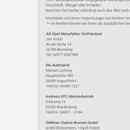
Verschleiß, Mängel oder Schäden.
Beachten Sie hierbei unbedingt auch das Alter und 
Ersatzteile und deren Verpackungen von Kindern fer
*= im Norden können wir Ihnen als zusätzlichen Se
Alt-Opel-Manufaktur Ostfriesland
Jan Vetter
An der Eiche 14
26784 Blomberg
Tel: 04977-9387989
Die Autofabrik
Manuel Lücking
Hauptstraße 480
26689 Augustfehn I
Telefon: 04489-1227
Andree's KFZ-Meisterbetrieb
Ostkamp 15
26203 Wardenburg
Telefon: 04407 – 2184
Oldtimer Galerie Bremen GmbH
André Weissmann, + Kyell Holste