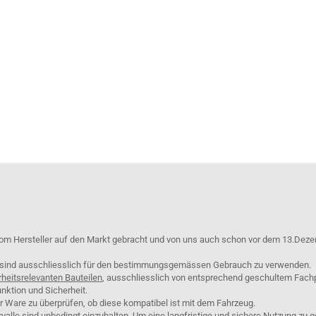
om Hersteller auf den Markt gebracht und von uns auch schon vor dem 13.Deze
e sind ausschliesslich für den bestimmungsgemässen Gebrauch zu verwenden.
rheitsrelevanten Bauteilen
, ausschliesslich von entsprechend geschultem Fach
nktion und Sicherheit.
er Ware zu überprüfen, ob diese kompatibel ist mit dem Fahrzeug.
lle sind unbedingt einzuhalten. Um eine langfristige und sichere Nutzung zu g