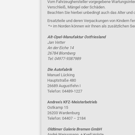
Vom Fahrzeughersteller vorgegebene Wartungsinterva
Verschleiß, Mängel oder Schäden.
Beachten Sie hierbei unbedingt auch das Alter und 
Ersatzteile und deren Verpackungen von Kindern fer
*= im Norden können wir Ihnen als zusätzlichen Se
Alt-Opel-Manufaktur Ostfriesland
Jan Vetter
An der Eiche 14
26784 Blomberg
Tel: 04977-9387989
Die Autofabrik
Manuel Lücking
Hauptstraße 480
26689 Augustfehn I
Telefon: 04489-1227
Andree's KFZ-Meisterbetrieb
Ostkamp 15
26203 Wardenburg
Telefon: 04407 – 2184
Oldtimer Galerie Bremen GmbH
André Weissmann, + Kyell Holste