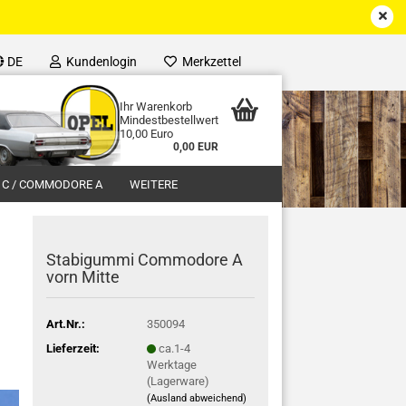
DE
Kundenlogin
Merkzettel
Ihr Warenkorb
Mindestbestellwert
10,00 Euro
0,00 EUR
 C / COMMODORE A
WEITERE
Stabigummi Commodore A
vorn Mitte
Art.Nr.:
350094
Lieferzeit:
ca.1-4
Werktage
(Lagerware)
(Ausland abweichend)