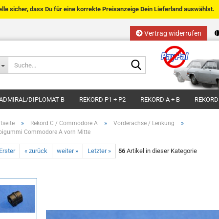
telle sicher, dass Du für eine korrekte Preisanzeige Dein Lieferland auswählst.
Vertrag widerrufen
Sprache auswählen
Suche...
E-Mail
Lieferland
ADMIRAL/DIPLOMAT B
REKORD P1 + P2
REKORD A + B
REKORD
Passwort
»
»
»
tseite
Rekord C / Commodore A
Vorderachse / Lenkung
bigummi Commodore A vorn Mitte
Erster
« zurück
weiter »
Letzter »
56
Artikel in dieser Kategorie
Kundenkonto anlegen
Passwort vergessen?