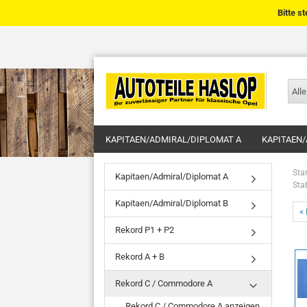
Bitte s
Alle
KAPITAEN/ADMIRAL/DIPLOMAT A
KAPITAEN/
Star
Kapitaen/Admiral/Diplomat A
Sta
Kapitaen/Admiral/Diplomat B
« 
Rekord P1 + P2
Rekord A + B
Rekord C / Commodore A
Rekord C / Commodore A anzeigen