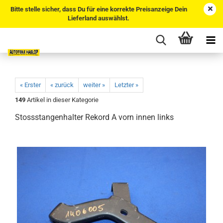
Bitte stelle sicher, dass Du für eine korrekte Preisanzeige Dein
Lieferland auswählst.
« Erster
« zurück
weiter »
Letzter »
149
Artikel in dieser Kategorie
Stossstangenhalter Rekord A vorn innen links