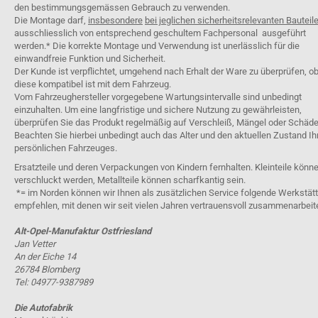
den bestimmungsgemässen Gebrauch zu verwenden.
Die Montage darf,
insbesondere
bei jeglichen sicherheitsrelevanten Bauteil
ausschliesslich von entsprechend geschultem Fachpersonal ausgeführt
werden.* Die korrekte Montage und Verwendung ist unerlässlich für die
einwandfreie Funktion und Sicherheit.
Der Kunde ist verpflichtet, umgehend nach Erhalt der Ware zu überprüfen, o
diese kompatibel ist mit dem Fahrzeug.
Vom Fahrzeughersteller vorgegebene Wartungsintervalle sind unbedingt
einzuhalten. Um eine langfristige und sichere Nutzung zu gewährleisten,
überprüfen Sie das Produkt regelmäßig auf Verschleiß, Mängel oder Schäde
Beachten Sie hierbei unbedingt auch das Alter und den aktuellen Zustand Ih
persönlichen Fahrzeuges.
Ersatzteile und deren Verpackungen von Kindern fernhalten. Kleinteile könn
verschluckt werden, Metallteile können scharfkantig sein.
*= im Norden können wir Ihnen als zusätzlichen Service folgende Werkstät
empfehlen, mit denen wir seit vielen Jahren vertrauensvoll zusammenarbeit
Alt-Opel-Manufaktur Ostfriesland
Jan Vetter
An der Eiche 14
26784 Blomberg
Tel: 04977-9387989
Die Autofabrik