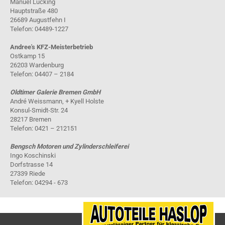
Manuel Lücking
Hauptstraße 480
26689 Augustfehn I
Telefon: 04489-1227
Andree's KFZ-Meisterbetrieb
Ostkamp 15
26203 Wardenburg
Telefon: 04407 – 2184
Oldtimer Galerie Bremen GmbH
André Weissmann, + Kyell Holste
Konsul-Smidt-Str. 24
28217 Bremen
Telefon: 0421 – 212151
Bengsch Motoren und Zylinderschleiferei
Ingo Koschinski
Dorfstrasse 14
27339 Riede
Telefon: 04294 - 673