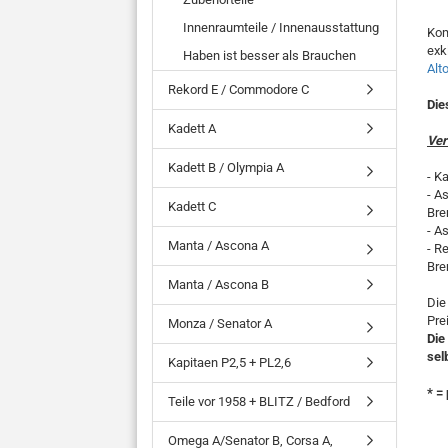
Innenraumteile / Innenausstattung
Kom
exk
Haben ist besser als Brauchen
Alt
Rekord E / Commodore C
Die
Kadett A
Ver
Kadett B / Olympia A
- K
- A
Kadett C
Bre
- A
Manta / Ascona A
- R
Bre
Manta / Ascona B
Die
Pre
Monza / Senator A
Die
sel
Kapitaen P2,5 + PL2,6
* =
Teile vor 1958 + BLITZ / Bedford
Omega A/Senator B, Corsa A,