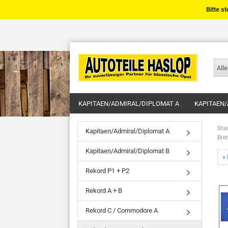
Bitte s
Alle
KAPITAEN/ADMIRAL/DIPLOMAT A
KAPITAEN/
Star
Kapitaen/Admiral/Diplomat A
Bre
Kapitaen/Admiral/Diplomat B
« 
Rekord P1 + P2
Rekord A + B
Rekord C / Commodore A