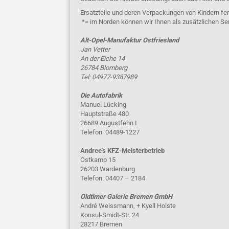
Ersatzteile und deren Verpackungen von Kindern fer
*= im Norden können wir Ihnen als zusätzlichen Se
Alt-Opel-Manufaktur Ostfriesland
Jan Vetter
An der Eiche 14
26784 Blomberg
Tel: 04977-9387989
Die Autofabrik
Manuel Lücking
Hauptstraße 480
26689 Augustfehn I
Telefon: 04489-1227
Andree's KFZ-Meisterbetrieb
Ostkamp 15
26203 Wardenburg
Telefon: 04407 – 2184
Oldtimer Galerie Bremen GmbH
André Weissmann, + Kyell Holste
Konsul-Smidt-Str. 24
28217 Bremen