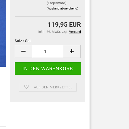
(Lagerware)
(Ausland abweichend)
119,95 EUR
inkl. 19% MwSt. zzgl.
Versand
Satz / Set:
Satz
/
Set
AUF DEN MERKZETTEL