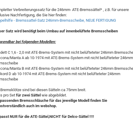
pletter Verbreiterungssatz für die 246mm- ATE-Bremssättel* , z.B. für unsere
lusive Nachfertigung, die Sie hier finden:
opelhilfe - Bremssattel-Satz 246mm-Bremsscheibe, NEUE FERTIGUNG
ser Satz wird benötigt beim Umbau auf innenbelüftete Bremsscheiben
wendbar bei folgenden Modellen:
adett C 1,6 - 2,0 mit ATE-Brems-System mit nicht belüfteteter 246mm Bremssch
scona/Manta A ab 10-1974 mit ATE-Brems-System mit nicht belüfteteter 246mm
msscheibe
scona/Manta B mit ATE-Brems-System mit nicht belüfteteter 246mm Bremssch
ekord D ab 10-1974 mit ATE-Brems-System mit nicht belüfteteter 246mm
msscheibe
 Bremsklötze sind bei diesen Sätteln ca 75mm breit.
is pro Set
für zwei Sättel
wie abgebildet.
 passenden Bremsschläuche für das jeweilige Modell finden Sie
bstverständlich auch im webshop.
 passt NUR für die ATE-Sättel,NICHT für Delco-Sättel !!!!