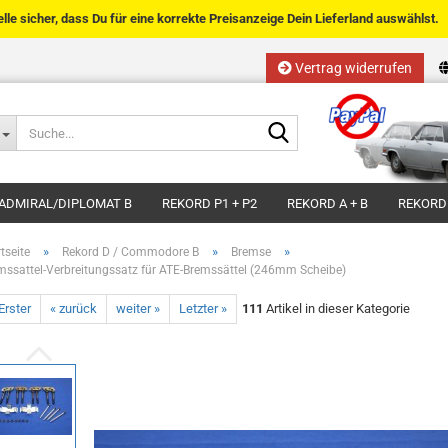
telle sicher, dass Du für eine korrekte Preisanzeige Dein Lieferland auswählst.
Vertrag widerrufen
Sprache auswählen
Suche...
E-Mail
Lieferland
ADMIRAL/DIPLOMAT B
REKORD P1 + P2
REKORD A + B
REKORD
Passwort
»
»
»
tseite
Rekord D / Commodore B
Bremse
mssattel-Verbreitungssatz für ATE-Bremssättel (246mm Scheibe)
Erster
« zurück
weiter »
Letzter »
111
Artikel in dieser Kategorie
Kundenkonto anlegen
Passwort vergessen?