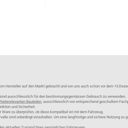
om Hersteller auf den Markt gebracht und von uns auch schon vor dem 13.Deze
e sind ausschliesslich für den bestimmungsgemässen Gebrauch zu verwenden.
rheitsrelevanten Bauteilen
, ausschliesslich von entsprechend geschultem Fach
nktion und Sicherheit.
er Ware zu überprüfen, ob diese kompatibel ist mit dem Fahrzeug.
lle sind unbedingt einzuhalten. Um eine langfristige und sichere Nutzung zu g
den aktuellen Zustand Ihres persönlichen Fahrzeuges.