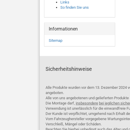
Links
So finden Sie uns
Informationen
Sitemap
Sicherheitshinweise
Alle Produkte wurden vor dem 13. Dezember 2024 v
angeboten.
Alle von uns angebotenen und gelieferten Produkt
Die Montage darf,
insbesondere
bei jeglichen siche
Verwendung ist unerlässlich für die einwandfreie Fu
Der Kunde ist verpflichtet, umgehend nach Erhalt d
Vom Fahrzeughersteller vorgegebene Wartungsinterva
Verschleiß, Mängel oder Schäden.
Beachten Sie hierbei unbedingt auch das Alter und 