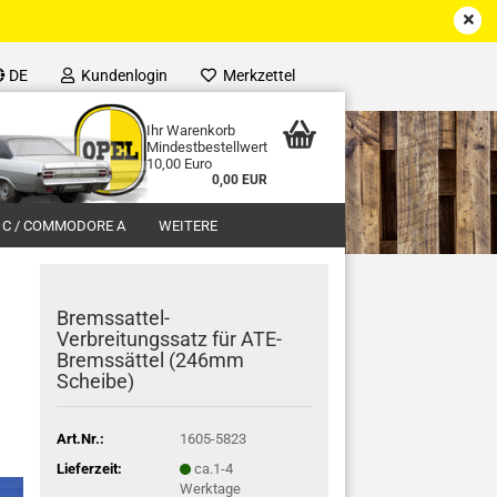
DE
Kundenlogin
Merkzettel
Ihr Warenkorb
Mindestbestellwert
10,00 Euro
0,00 EUR
 C / COMMODORE A
WEITERE
Bremssattel-
Verbreitungssatz für ATE-
Bremssättel (246mm
Scheibe)
Art.Nr.:
1605-5823
Lieferzeit:
ca.1-4
Werktage