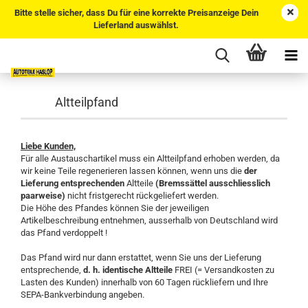
Bitte stelle sicher, dass Du für eine korrekte Preisanzeige Dein
Lieferland auswählst.
Altteilpfand
Liebe Kunden,
Für alle Austauschartikel muss ein Altteilpfand erhoben werden, da
wir keine Teile regenerieren lassen können, wenn uns die
der
Lieferung entsprechenden
Altteile
(Bremssättel ausschliesslich
paarweise)
nicht fristgerecht rückgeliefert werden.
Die Höhe des Pfandes können Sie der jeweiligen
Artikelbeschreibung entnehmen, ausserhalb von Deutschland wird
das Pfand verdoppelt !
Das Pfand wird nur dann erstattet, wenn Sie uns der Lieferung
entsprechende,
d. h. identische Altteile
FREI (= Versandkosten zu
Lasten des Kunden) innerhalb von 60 Tagen rückliefern und Ihre
SEPA-Bankverbindung angeben.