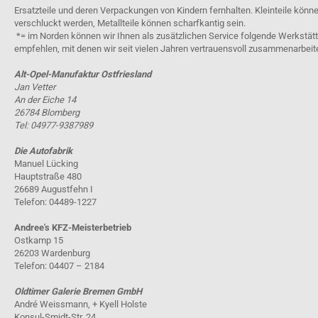
Ersatzteile und deren Verpackungen von Kindern fernhalten. Kleinteile könn
verschluckt werden, Metallteile können scharfkantig sein.
*= im Norden können wir Ihnen als zusätzlichen Service folgende Werkstät
empfehlen, mit denen wir seit vielen Jahren vertrauensvoll zusammenarbeit
Alt-Opel-Manufaktur Ostfriesland
Jan Vetter
An der Eiche 14
26784 Blomberg
Tel: 04977-9387989
Die Autofabrik
Manuel Lücking
Hauptstraße 480
26689 Augustfehn I
Telefon: 04489-1227
Andree's KFZ-Meisterbetrieb
Ostkamp 15
26203 Wardenburg
Telefon: 04407 – 2184
Oldtimer Galerie Bremen GmbH
André Weissmann, + Kyell Holste
Konsul-Smidt-Str. 24