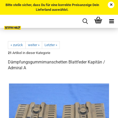
Bitte stelle sicher, dass Du für eine korrekte Preisanzeige Dein
Lieferland auswählst.
« zurück
weiter »
Letzter »
21
Artikel in dieser Kategorie
Dämpfungsgummimanschetten Blattfeder Kapitän /
Admiral A