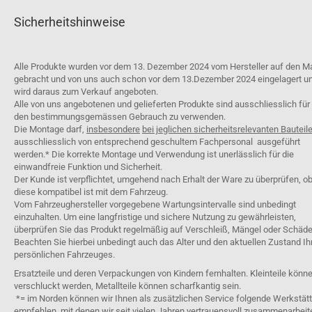
Sicherheitshinweise
Alle Produkte wurden vor dem 13. Dezember 2024 vom Hersteller auf den M
gebracht und von uns auch schon vor dem 13.Dezember 2024 eingelagert u
wird daraus zum Verkauf angeboten.
Alle von uns angebotenen und gelieferten Produkte sind ausschliesslich für
den bestimmungsgemässen Gebrauch zu verwenden.
Die Montage darf,
insbesondere
bei jeglichen sicherheitsrelevanten Bauteil
ausschliesslich von entsprechend geschultem Fachpersonal ausgeführt
werden.* Die korrekte Montage und Verwendung ist unerlässlich für die
einwandfreie Funktion und Sicherheit.
Der Kunde ist verpflichtet, umgehend nach Erhalt der Ware zu überprüfen, o
diese kompatibel ist mit dem Fahrzeug.
Vom Fahrzeughersteller vorgegebene Wartungsintervalle sind unbedingt
einzuhalten. Um eine langfristige und sichere Nutzung zu gewährleisten,
überprüfen Sie das Produkt regelmäßig auf Verschleiß, Mängel oder Schäde
Beachten Sie hierbei unbedingt auch das Alter und den aktuellen Zustand Ih
persönlichen Fahrzeuges.
Ersatzteile und deren Verpackungen von Kindern fernhalten. Kleinteile könn
verschluckt werden, Metallteile können scharfkantig sein.
*= im Norden können wir Ihnen als zusätzlichen Service folgende Werkstät
empfehlen, mit denen wir seit vielen Jahren vertrauensvoll zusammenarbeit