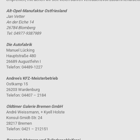
Alt-Opel-Manufaktur Ostfriesland
Jan Vetter
An der Eiche 14
26784 Blomberg
Tel: 04977-9387989
Die Autofabrik
Manuel Lücking
Hauptstraße 480
26689 Augustfehn I
Telefon: 04489-1227
Andree's KFZ-Meisterbetrieb
Ostkamp 15
26203 Wardenburg
Telefon: 04407 – 2184
Oldtimer Galerie Bremen GmbH
André Weissmann, + Kyell Holste
Konsul-Smidt-Str. 24
28217 Bremen
Telefon: 0421 – 212151