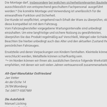
Die Montage darf,
insbesondere
bei jeglichen sicherheitsrelevanten Bauteil
ausschliesslich von entsprechend geschultem Fachpersonal ausgeführt
werden.* Die korrekte Montage und Verwendung ist unerlässlich für die
einwandfreie Funktion und Sicherheit.
Der Kunde ist verpflichtet, umgehend nach Erhalt der Ware zu überprüfen, o
diese kompatibel ist mit dem Fahrzeug.
Vom Fahrzeughersteller vorgegebene Wartungsintervalle sind unbedingt
einzuhalten. Um eine langfristige und sichere Nutzung zu gewährleisten,
überprüfen Sie das Produkt regelmäßig auf Verschleiß, Mängel oder Schäde
Beachten Sie hierbei unbedingt auch das Alter und den aktuellen Zustand Ih
persönlichen Fahrzeuges.
Ersatzteile und deren Verpackungen von Kindern fernhalten. Kleinteile könn
verschluckt werden, Metallteile können scharfkantig sein.
*= im Norden können wir Ihnen als zusätzlichen Service folgende Werkstät
empfehlen, mit denen wir seit vielen Jahren vertrauensvoll zusammenarbeit
Alt-Opel-Manufaktur Ostfriesland
Jan Vetter
An der Eiche 14
26784 Blomberg
Tel: 04977-9387989
Die Autofabrik
Manuel Lücking