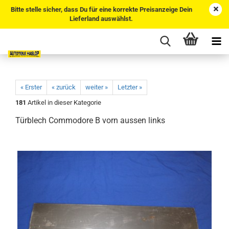
Bitte stelle sicher, dass Du für eine korrekte Preisanzeige Dein
Lieferland auswählst.
« Erster
« zurück
weiter »
Letzter »
181
Artikel in dieser Kategorie
Türblech Commodore B vorn aussen links