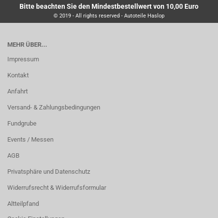
Bitte beachten Sie den Mindestbestellwert von 10,00 Euro
© 2019 - All rights reserved - Autoteile Haslop
MEHR ÜBER...
Impressum
Kontakt
Anfahrt
Versand- & Zahlungsbedingungen
Fundgrube
Events / Messen
AGB
Privatsphäre und Datenschutz
Widerrufsrecht & Widerrufsformular
Altteilpfand