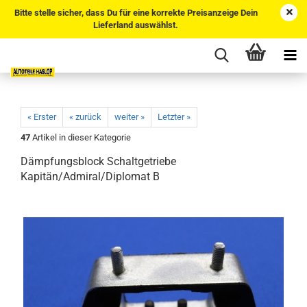
Bitte stelle sicher, dass Du für eine korrekte Preisanzeige Dein
Lieferland auswählst.
« Erster
« zurück
weiter »
Letzter »
47
Artikel in dieser Kategorie
Dämpfungsblock Schaltgetriebe
Kapitän/Admiral/Diplomat B