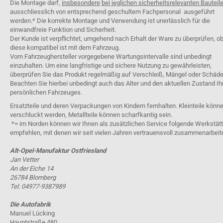
Die Montage darf,
insbesondere
bei jeglichen sicherheitsrelevanten Bauteil
ausschliesslich von entsprechend geschultem Fachpersonal ausgeführt
werden.* Die korrekte Montage und Verwendung ist unerlässlich für die
einwandfreie Funktion und Sicherheit.
Der Kunde ist verpflichtet, umgehend nach Erhalt der Ware zu überprüfen, o
diese kompatibel ist mit dem Fahrzeug.
Vom Fahrzeughersteller vorgegebene Wartungsintervalle sind unbedingt
einzuhalten. Um eine langfristige und sichere Nutzung zu gewährleisten,
überprüfen Sie das Produkt regelmäßig auf Verschleiß, Mängel oder Schäde
Beachten Sie hierbei unbedingt auch das Alter und den aktuellen Zustand Ih
persönlichen Fahrzeuges.
Ersatzteile und deren Verpackungen von Kindern fernhalten. Kleinteile könn
verschluckt werden, Metallteile können scharfkantig sein.
*= im Norden können wir Ihnen als zusätzlichen Service folgende Werkstät
empfehlen, mit denen wir seit vielen Jahren vertrauensvoll zusammenarbeit
Alt-Opel-Manufaktur Ostfriesland
Jan Vetter
An der Eiche 14
26784 Blomberg
Tel: 04977-9387989
Die Autofabrik
Manuel Lücking
Hauptstraße 480