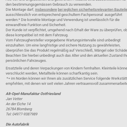
den bestimmungsgemässen Gebrauch zu verwenden.
Die Montage darf,
insbesondere
bei jeglichen sicherheitsrelevanten Bauteil
ausschliesslich von entsprechend geschultem Fachpersonal ausgeführt
werden.* Die korrekte Montage und Verwendung ist unerlässlich für die
einwandfreie Funktion und Sicherheit.
Der Kunde ist verpflichtet, umgehend nach Erhalt der Ware zu überprüfen, o
diese kompatibel ist mit dem Fahrzeug.
Vom Fahrzeughersteller vorgegebene Wartungsintervalle sind unbedingt
einzuhalten. Um eine langfristige und sichere Nutzung zu gewährleisten,
überprüfen Sie das Produkt regelmäßig auf Verschleiß, Mängel oder Schäde
Beachten Sie hierbei unbedingt auch das Alter und den aktuellen Zustand Ih
persönlichen Fahrzeuges.
Ersatzteile und deren Verpackungen von Kindern fernhalten. Kleinteile könn
verschluckt werden, Metallteile können scharfkantig sein.
*= im Norden können wir Ihnen als zusätzlichen Service folgende Werkstät
empfehlen, mit denen wir seit vielen Jahren vertrauensvoll zusammenarbeit
Alt-Opel-Manufaktur Ostfriesland
Jan Vetter
An der Eiche 14
26784 Blomberg
Tel: 04977-9387989
Die Autofabrik