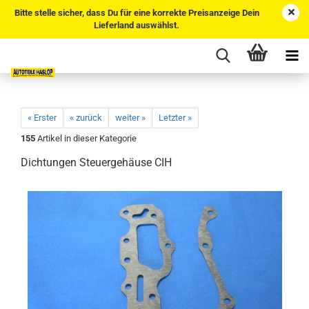
Bitte stelle sicher, dass Du für eine korrekte Preisanzeige Dein
Lieferland auswählst.
« Erster
« zurück
weiter »
Letzter »
155
Artikel in dieser Kategorie
Dichtungen Steuergehäuse CIH