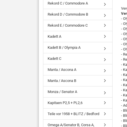
Rekord C / Commodore A
Ver
Ver
Rekord D / Commodore B
- O
- O
Rekord E / Commodore C
- O
- O
Kadett A
- O
- O
Kadett B / Olympia A
- O
- R
Kadett C
- R
- K
Manta / Ascona A
- K
- K
- K
Manta / Ascona B
- K
- K
Monza / Senator A
- K
- K
Kapitaen P2,5 + PL2,6
- A
- Bl
Teile vor 1958 + BLITZ / Bedford
- Bl
- Bl
Omega A/Senator B, Corsa A,
- Bl