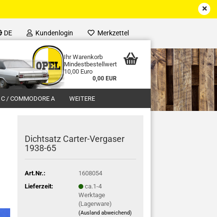
DE
Kundenlogin
Merkzettel
Ihr Warenkorb
Mindestbestellwert
10,00 Euro
0,00 EUR
 C / COMMODORE A
WEITERE
Dichtsatz Carter-Vergaser
1938-65
Art.Nr.:
1608054
Lieferzeit:
ca.1-4
Werktage
(Lagerware)
(Ausland abweichend)