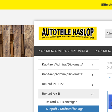
Bitte s
Alle
KAPITAEN/ADMIRAL/DIPLOMAT A
KAPITAEN/
Star
Kapitaen/Admiral/Diplomat A
Dic
Kapitaen/Admiral/Diplomat B
« 
Rekord P1 + P2
Rekord A + B
Rekord A + B anzeigen
Auspuff / Kraftstoffanlage