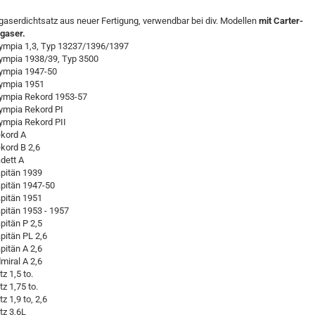
gaserdichtsatz aus neuer Fertigung, verwendbar bei div. Modellen
mit Carter-
gaser.
lympia 1,3, Typ 13237/1396/1397
lympia 1938/39, Typ 3500
lympia 1947-50
lympia 1951
lympia Rekord 1953-57
lympia Rekord PI
lympia Rekord PII
ekord A
ekord B 2,6
adett A
apitän 1939
apitän 1947-50
apitän 1951
apitän 1953 - 1957
apitän P 2,5
apitän PL 2,6
apitän A 2,6
dmiral A 2,6
itz 1,5 to.
itz 1,75 to.
itz 1,9 to, 2,6
itz 3,6L