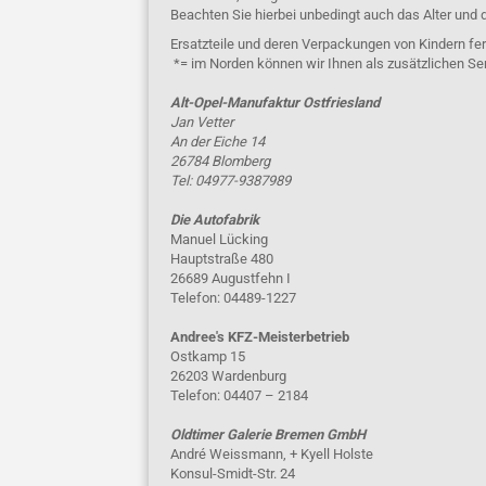
Beachten Sie hierbei unbedingt auch das Alter und 
Ersatzteile und deren Verpackungen von Kindern fer
*= im Norden können wir Ihnen als zusätzlichen Se
Alt-Opel-Manufaktur Ostfriesland
Jan Vetter
An der Eiche 14
26784 Blomberg
Tel: 04977-9387989
Die Autofabrik
Manuel Lücking
Hauptstraße 480
26689 Augustfehn I
Telefon: 04489-1227
Andree's KFZ-Meisterbetrieb
Ostkamp 15
26203 Wardenburg
Telefon: 04407 – 2184
Oldtimer Galerie Bremen GmbH
André Weissmann, + Kyell Holste
Konsul-Smidt-Str. 24