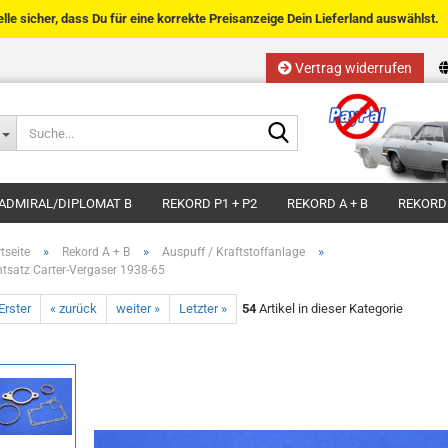
telle sicher, dass Du für eine korrekte Preisanzeige Dein Lieferland auswählst.
Vertrag widerrufen
Sprache auswählen
Suche...
E-Mail
Lieferland
ADMIRAL/DIPLOMAT B
REKORD P1 + P2
REKORD A + B
REKORD
Passwort
»
»
»
tseite
Rekord A + B
Auspuff / Kraftstoffanlage
htsatz Carter-Vergaser 1938-65
Erster
« zurück
weiter »
Letzter »
54
Artikel in dieser Kategorie
Kundenkonto anlegen
Passwort vergessen?