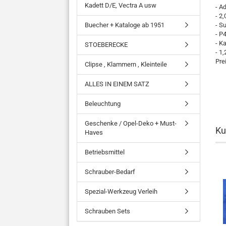
Kadett D/E, Vectra A usw
- A
- 2
Buecher + Kataloge ab 1951
- S
- P
- K
STOEBERECKE
- 1
Pre
Clipse , Klammern , Kleinteile
ALLES IN EINEM SATZ
Beleuchtung
Geschenke / Opel-Deko + Must-
Ku
Haves
Betriebsmittel
Schrauber-Bedarf
Spezial-Werkzeug Verleih
Schrauben Sets