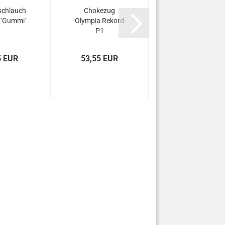
schlauch
Chokezug
´Gummi´
Olympia Rekord
P1
5 EUR
53,55 EUR