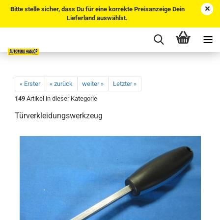
Bitte stelle sicher, dass Du für eine korrekte Preisanzeige Dein
Lieferland auswählst.
« Erster
« zurück
weiter »
Letzter »
149
Artikel in dieser Kategorie
Türverkleidungswerkzeug