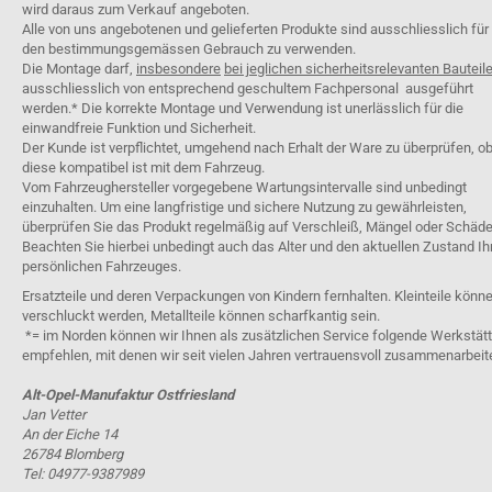
wird daraus zum Verkauf angeboten.
Alle von uns angebotenen und gelieferten Produkte sind ausschliesslich für
den bestimmungsgemässen Gebrauch zu verwenden.
Die Montage darf,
insbesondere
bei jeglichen sicherheitsrelevanten Bauteil
ausschliesslich von entsprechend geschultem Fachpersonal ausgeführt
werden.* Die korrekte Montage und Verwendung ist unerlässlich für die
einwandfreie Funktion und Sicherheit.
Der Kunde ist verpflichtet, umgehend nach Erhalt der Ware zu überprüfen, o
diese kompatibel ist mit dem Fahrzeug.
Vom Fahrzeughersteller vorgegebene Wartungsintervalle sind unbedingt
einzuhalten. Um eine langfristige und sichere Nutzung zu gewährleisten,
überprüfen Sie das Produkt regelmäßig auf Verschleiß, Mängel oder Schäde
Beachten Sie hierbei unbedingt auch das Alter und den aktuellen Zustand Ih
persönlichen Fahrzeuges.
Ersatzteile und deren Verpackungen von Kindern fernhalten. Kleinteile könn
verschluckt werden, Metallteile können scharfkantig sein.
*= im Norden können wir Ihnen als zusätzlichen Service folgende Werkstät
empfehlen, mit denen wir seit vielen Jahren vertrauensvoll zusammenarbeit
Alt-Opel-Manufaktur Ostfriesland
Jan Vetter
An der Eiche 14
26784 Blomberg
Tel: 04977-9387989